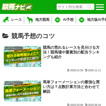
レース
地方競馬
AI予想
地方版AI予
競馬予想のコツ
競馬の荒れるレースを見分ける方
競馬予想のコツ
法！競馬場や重賞別の配当ランキ
ングも紹介
2025.01.09
2025.11.11
馬単フォーメーションの最強な買
競馬予想のコツ
い方は？点数計算方法と合わせて
解説
2025.03.06
2025.09.18