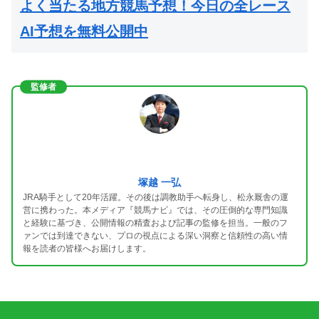
【元JRA騎手監修】競馬予想サイトおすす
よく当たる地方競馬予想！今日の全レース
競馬AI予想を全レース無料公開！よく当た
馬券の上手な買い方やコツを解説！初心者
競馬で当たらない人の特徴は共通してい
穴馬の見つけ方を徹底解説！高配当を狙う
【完全無料】登録不要で全レース競馬予想
WIN5のランダム予想は当たった人はいる？
めランキング！｜2026年8...
AI予想を無料公開中
る指数と買い目で中央競馬を攻...
でも勝てるおすすめの買い方を解...
た！つまらない競馬を一転しよう
ための予想ポイントと注意点
が見れる！おすすめサイト5選
SNSなどを徹底調査
監修者
塚越 一弘
JRA騎手として20年活躍。その後は調教助手へ転身し、松永厩舎の運
営に携わった。本メディア『競馬ナビ』では、その圧倒的な専門知識
と経験に基づき、公開情報の精査および記事の監修を担当。一般のフ
ァンでは到達できない、プロの視点による深い洞察と信頼性の高い情
報を読者の皆様へお届けします。