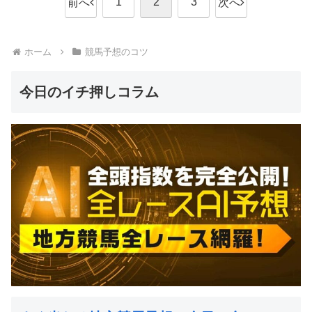
1
2
3
前へ
次へ
ホーム
競馬予想のコツ
今日のイチ押しコラム