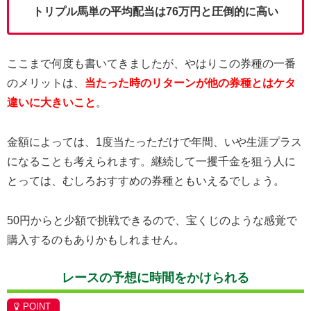
トリプル馬単の平均配当は76万円と圧倒的に高い
ここまで何度も書いてきましたが、やはりこの券種の一番
のメリットは、
当たった時のリターンが他の券種とはケタ
違いに大きいこと
。
金額によっては、1度当たっただけで年間、いや生涯プラス
になることも考えられます。継続して一攫千金を狙う人に
とっては、むしろおすすめの券種ともいえるでしょう。
50円からと少額で挑戦できるので、宝くじのような感覚で
購入するのもありかもしれません。
レースの予想に時間をかけられる