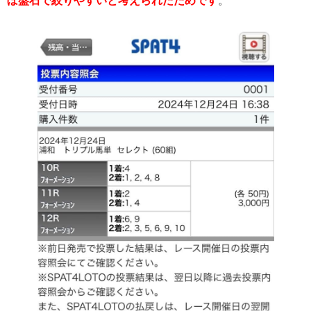
ぼ盤石で絞りやすいと考えられたためです
。