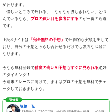
変わります。
「惜しいところで外れる」「なかなか勝ちきれない」と悩
んでいるなら、
プロの買い目を参考にする
のが一番の近道
です。
上記3サイトは
「完全無料の予想」
で圧倒的な実績を出して
おり、自分の予想と照らし合わせるだけでも強力な武器に
なります。
今なら無料登録で
精度の高いAI予想もすぐに見られる
絶好
のタイミング！
今週末のレースに向けて、まずはプロの予想を無料でチェ
ックしておきましょう。
監修者
塚越 一弘
JRA騎手として20年活躍。その後は調教助手へ転身し、松永厩