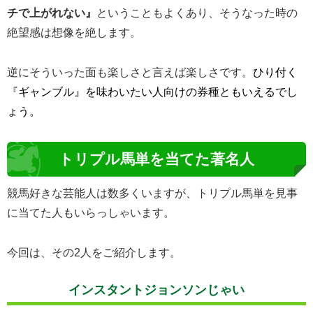
チで上がれない』
ということもよくあり、そうなった時の
絶望感は想像を絶します。
逆にそういった面も楽しさと言えば楽しさです。
ひり付く
『ギャンブル』を味わいたい人向けの券種ともいえるでし
ょう。
トリプル馬単を当てた著名人
競馬好きな芸能人は数多くいますが、トリプル馬単を見事
に当てた人もいらっしゃいます。
今回は、その2人をご紹介します。
インスタントジョンソンじゃい