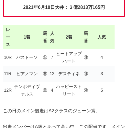
2021年6月10日大井：２億2813万165円
レ
馬
人
馬
ー
1着
2着
人気
番
気
番
ス
ヒートアップ
10R
パストーソ
⑬
7
⑪
4
ハート
11R
ピアノマン
⑥
12
デスティネ
⑪
3
テンポディヴ
ハッピースト
12R
⑧
4
⑭
5
ァルス
リート
この日のメイン競走はA2クラスのジューン賞。
出走メンバーはA級とあって高い中、この配当です。メイン