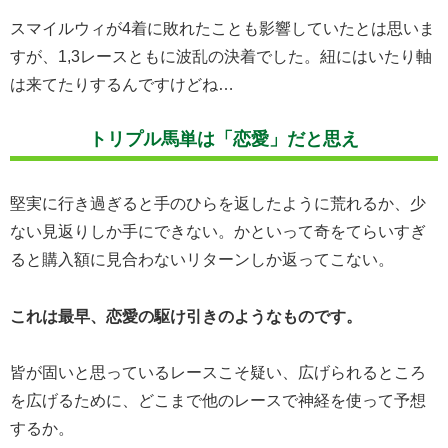
スマイルウィが4着に敗れたことも影響していたとは思いま
すが、1,3レースともに波乱の決着でした。紐にはいたり軸
は来てたりするんですけどね…
トリプル馬単は「恋愛」だと思え
堅実に行き過ぎると手のひらを返したように荒れるか、少
ない見返りしか手にできない。かといって奇をてらいすぎ
ると購入額に見合わないリターンしか返ってこない。
これは最早、恋愛の駆け引きのようなものです。
皆が固いと思っているレースこそ疑い、広げられるところ
を広げるために、どこまで他のレースで神経を使って予想
するか。