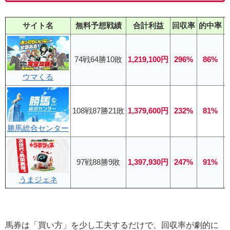
サイト名
無料予想戦績
合計利益
回収率
的中率
74戦64勝10敗
1,219,100円
296%
86%
ウマくる
108戦87勝21敗
1,379,600円
232%
81%
勝馬総合センター
97戦88勝9敗
1,397,930円
247%
91%
うまジェネ
馬券は「買い方」を少し工夫するだけで、回収率が劇的に