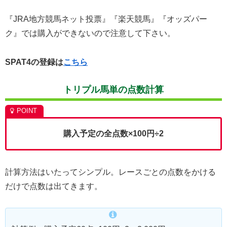
『JRA地方競馬ネット投票』『楽天競馬』『オッズパー
ク』では購入ができないので注意して下さい。
SPAT4の登録は
こちら
トリプル馬単の点数計算
購入予定の全点数×100円÷2
計算方法はいたってシンプル。レースごとの点数をかける
だけで点数は出てきます。