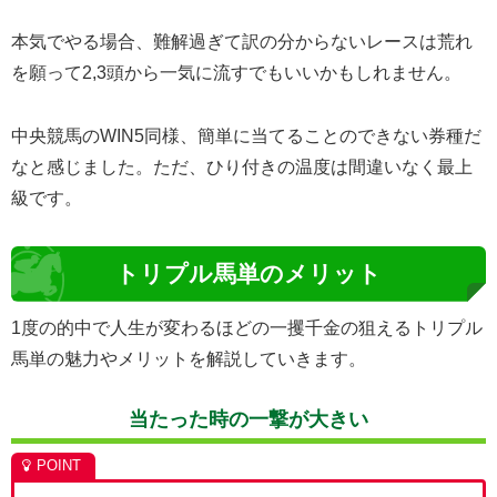
本気でやる場合、難解過ぎて訳の分からないレースは荒れ
を願って2,3頭から一気に流すでもいいかもしれません。
中央競馬のWIN5同様、簡単に当てることのできない券種だ
なと感じました。ただ、ひり付きの温度は間違いなく最上
級です。
トリプル馬単のメリット
1度の的中で人生が変わるほどの一攫千金の狙えるトリプル
馬単の魅力やメリットを解説していきます。
当たった時の一撃が大きい