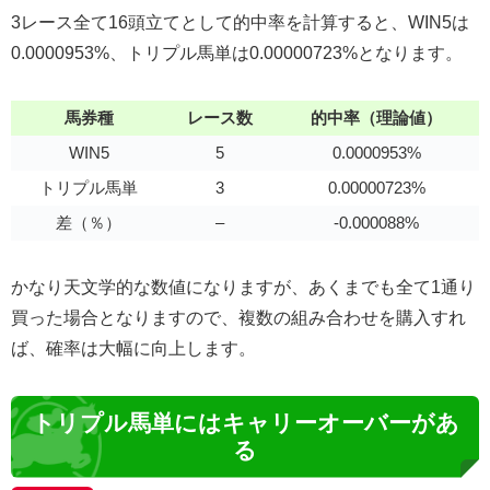
3レース全て16頭立てとして的中率を計算すると、WIN5は
0.0000953%、トリプル馬単は0.00000723%となります。
馬券種
レース数
的中率（理論値）
WIN5
5
0.0000953%
トリプル馬単
3
0.00000723%
差（％）
–
-0.000088%
かなり天文学的な数値になりますが、あくまでも全て1通り
買った場合となりますので、複数の組み合わせを購入すれ
ば、確率は大幅に向上します。
トリプル馬単にはキャリーオーバーがあ
る