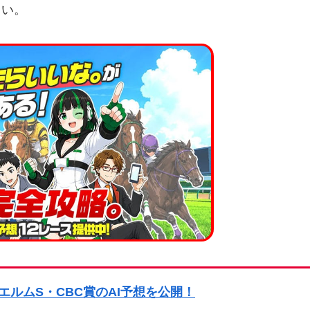
さい。
】エルムS・CBC賞のAI予想を公開！