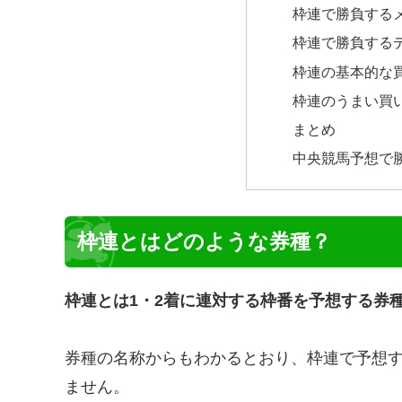
枠連で勝負する
枠連で勝負する
枠連の基本的な
枠連のうまい買
まとめ
中央競馬予想で勝
枠連とはどのような券種？
枠連とは1・2着に連対する枠番を予想する券
券種の名称からもわかるとおり、枠連で予想
ません。