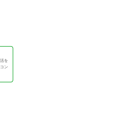
生活を
全コン