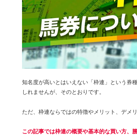
知名度が高いとはいえない「枠連」という券
しれませんが、そのとおりです。
ただ、枠連ならではの特徴やメリット、デメ
この記事では枠連の概要や基本的な買い方、