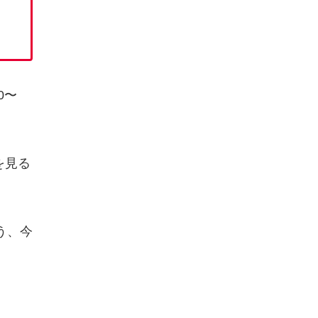
0〜
を見る
う、今