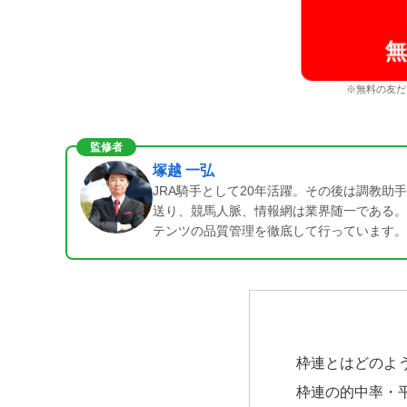
※無料の友だ
監修者
塚越 一弘
JRA騎手として20年活躍。その後は調教
送り、競馬人脈、情報網は業界随一である
テンツの品質管理を徹底して行っています
枠連とはどのよ
枠連の的中率・