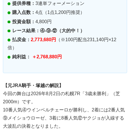
提供券種：
3連単フォーメーション
購入点数：
4点（1点1,200円推奨）
投資金額：
4,800円
レース結果：④-⑨-⑫（大的中！）
払戻金：
2,773,680円
（※100円配当231,140円×12
倍）
純利益：
＋2,768,880円
【元JRA騎手・塚越の解説】
今回の舞台は2026年8月2日の札幌7R「3歳未勝利」（芝
2000m）です。
10番人気④ウインベルチェーロが勝利し、2着には2番人気
⑨メイショウローゼ、3着に8番人気⑫ヤクジョが入線する
大波乱の決着となりました。