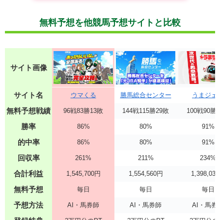
無料予想を他競馬予想サイトと比較
サイト画像
サイト名
ウマくる
勝馬総合センター
うまジェ
無料予想戦績
96戦83勝13敗
144戦115勝29敗
100戦90勝
勝率
86%
80%
91%
的中率
86%
80%
91%
回収率
261%
211%
234%
合計利益
1,545,700円
1,554,560円
1,398,03
無料予想
毎日
毎日
毎日
予想方法
AI・馬券師
AI・馬券師
AI・馬券