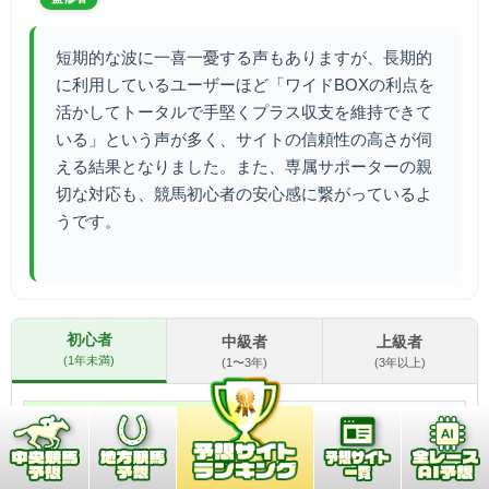
短期的な波に一喜一憂する声もありますが、長期的
に利用しているユーザーほど「ワイドBOXの利点を
活かしてトータルで手堅くプラス収支を維持できて
いる」という声が多く、サイトの信頼性の高さが伺
える結果となりました。また、専属サポーターの親
切な対応も、競馬初心者の安心感に繋がっているよ
うです。
初心者
中級者
上級者
(1年未満)
(1〜3年)
(3年以上)
★★★★★
4.2
総合評価
★★★★★
4.3
当たった