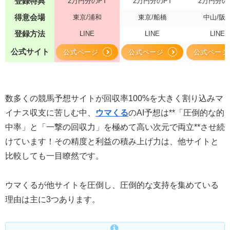
登録特典
2万円分のPT
2万円分のPT
2万円分の
得意会場
東京/浦和
東京/船橋
中山/阪
登録方法
LINE
LINE
LINE
公式サイト
公式ページ
公式ページ
公式ページ
数多くの競馬予想サイトが回収率100%を大きく割り込みマ
イナス収支に苦しむ中、
ウマくる
のAI予想は**「圧倒的な的
中率」と「一撃の回収力」を極めて高い次元で両立**させ続
けています！その精度と利益の積み上げ力は、他サイトと
比較しても一目瞭然です。
ウマくるが他サイトを圧倒し、圧倒的な支持を集めている
理由は主に3つあります。