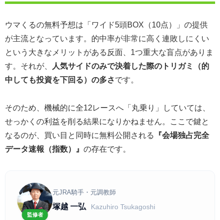
ウマくるの無料予想は「ワイド5頭BOX（10点）」の提供
が主流となっています。的中率が非常に高く連敗しにくい
という大きなメリットがある反面、1つ重大な盲点がありま
す。それが、
人気サイドのみで決着した際のトリガミ（的
中しても投資を下回る）の多さ
です。
そのため、機械的に全12レースへ「丸乗り」していては、
せっかくの利益を削る結果になりかねません。ここで鍵と
なるのが、買い目と同時に無料公開される
『会場独占完全
データ速報（指数）』
の存在です。
元JRA騎手・元調教師
塚越 一弘
Kazuhiro Tsukagoshi
監修者