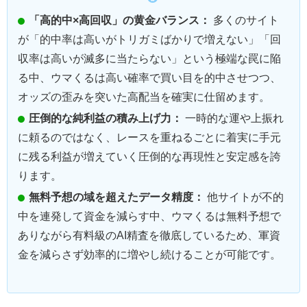
「高的中×高回収」の黄金バランス：
多くのサイト
が「的中率は高いがトリガミばかりで増えない」「回
収率は高いが滅多に当たらない」という極端な罠に陥
る中、ウマくるは高い確率で買い目を的中させつつ、
オッズの歪みを突いた高配当を確実に仕留めます。
圧倒的な純利益の積み上げ力：
一時的な運や上振れ
に頼るのではなく、レースを重ねるごとに着実に手元
に残る利益が増えていく圧倒的な再現性と安定感を誇
ります。
無料予想の域を超えたデータ精度：
他サイトが不的
中を連発して資金を減らす中、ウマくるは無料予想で
ありながら有料級のAI精査を徹底しているため、軍資
金を減らさず効率的に増やし続けることが可能です。