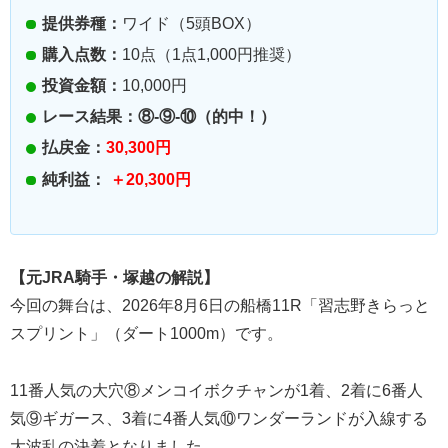
提供券種：
ワイド（5頭BOX）
購入点数：
10点（1点1,000円推奨）
投資金額：
10,000円
レース結果：⑧-⑨-⑩（的中！）
払戻金：
30,300円
純利益：
＋20,300円
【元JRA騎手・塚越の解説】
今回の舞台は、2026年8月6日の船橋11R「習志野きらっと
スプリント」（ダート1000m）です。
11番人気の大穴⑧メンコイボクチャンが1着、2着に6番人
気⑨ギガース、3着に4番人気⑩ワンダーランドが入線する
大波乱の決着となりました。