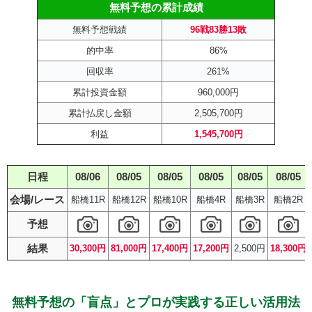
無料予想の累計成績
無料予想戦績
96戦83勝13敗
的中率
86%
回収率
261%
累計投資金額
960,000円
累計払戻し金額
2,505,700円
利益
1,545,700円
日程
08/06
08/05
08/05
08/05
08/05
08/05
会場/レース
船橋11R
船橋12R
船橋10R
船橋4R
船橋3R
船橋2R
予想
結果
30,300円
81,000円
17,400円
17,200円
2,500円
18,300円
無料予想の「盲点」とプロが実践する正しい活用法