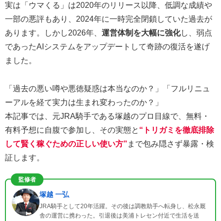
実は「ウマくる」は2020年のリリース以降、低調な成績や
一部の悪評もあり、2024年に一時完全閉鎖していた過去が
あります。しかし2026年、
運営体制を大幅に強化
し、弱点
であったAIシステムをアップデートして奇跡の復活を遂げ
ました。
「過去の悪い噂や悪徳疑惑は本当なのか？」「フルリニュ
ーアルを経て実力は生まれ変わったのか？」
本記事では、元JRA騎手である塚越のプロ目線で、無料・
有料予想に自腹で参加し、その実態と
“トリガミを徹底排除
して賢く稼ぐための正しい使い方”
まで包み隠さず暴露・検
証します。
監修者
塚越 一弘
JRA騎手として20年活躍。その後は調教助手へ転身し、松永厩
舎の運営に携わった。引退後は美浦トレセン付近で生活を送