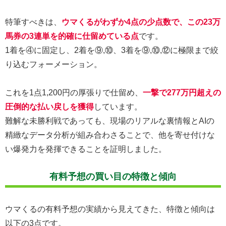
特筆すべきは、
ウマくるがわずか4点の少点数で、この23万
馬券の3連単を的確に仕留めている点
です。
1着を④に固定し、2着を⑨,⑩、3着を⑨,⑩,⑫に極限まで絞
り込むフォーメーション。
これを1点1,200円の厚張りで仕留め、
一撃で277万円超えの
圧倒的な払い戻しを獲得
しています。
難解な未勝利戦であっても、現場のリアルな裏情報とAIの
精緻なデータ分析が組み合わさることで、他を寄せ付けな
い爆発力を発揮できることを証明しました。
有料予想の買い目の特徴と傾向
ウマくるの有料予想の実績から見えてきた、特徴と傾向は
以下の3点です。