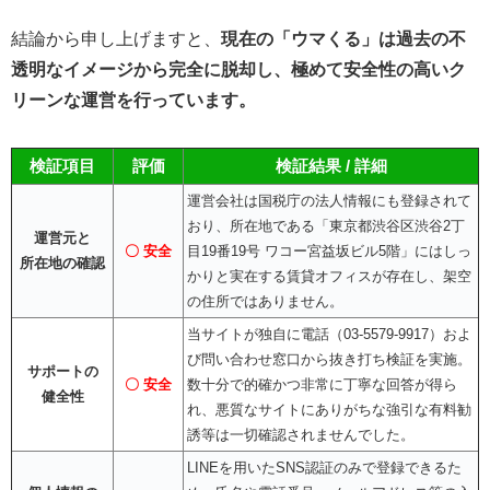
結論から申し上げますと、
現在の「ウマくる」は過去の不
透明なイメージから完全に脱却し、極めて安全性の高いク
リーンな運営を行っています。
検証項目
評価
検証結果 / 詳細
運営会社は国税庁の法人情報にも登録されて
おり、所在地である「東京都渋谷区渋谷2丁
運営元と
〇 安全
目19番19号 ワコー宮益坂ビル5階」にはしっ
所在地の確認
かりと実在する賃貸オフィスが存在し、架空
の住所ではありません。
当サイトが独自に電話（03-5579-9917）およ
び問い合わせ窓口から抜き打ち検証を実施。
サポートの
〇 安全
数十分で的確かつ非常に丁寧な回答が得ら
健全性
れ、悪質なサイトにありがちな強引な有料勧
誘等は一切確認されませんでした。
LINEを用いたSNS認証のみで登録できるた