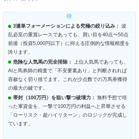
3連単フォーメーションによる究極の絞り込み：
波
乱必至の重賞レースであっても、買い目を40点〜50点
前後（投資5,000円以下）に抑える圧倒的な情報精度を
誇ります。
危険な人気馬の完全排除：
上位人気馬であっても、
AIと馬券師の精査で「不安要素あり」と判断されれば
容赦なく切り捨てます。これが少点数での万馬券獲得
の最大の鍵です。
帯封（100万円）を狙い撃つ破壊力：
無料予想で培
った軍資金を、一撃で100万円の利益へと昇華させる
「ローリスク・超ハイリターン」のロジックが完成し
ています。