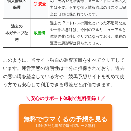
個人情報の
め、氏名や電話番号、メールアドレス等の入
〇 安全
保護
力は不要。不要な個人情報流出のリスクは完
全にゼロに保たれています。
過去のIPアドレスの類似といった不透明な点
過去の
や一部の悪評は、今回のフルリニューアルと
ネガティブな
改善済
体制強化に伴いクリアになっており、現在の
噂
運営に悪影響は見られません。
このように、当サイト独自の調査項目をすべてクリアして
います。運営実態の透明性は十分に担保されており、過去
の悪い噂を懸念している方や、競馬予想サイトを初めて使
う方でも安心して利用できる環境だと評価できます。
＼安心のサポート体制で無料登録！／
無料でウマくるの予想を見る
LINE友だち追加で毎日12レース無料