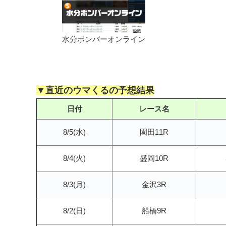
水分ボンバーオンライン
▼直近のウマくるの予想結果
日付
レース名
8/5(水)
園田11R
8/4(火)
盛岡10R
8/3(月)
金沢3R
8/2(日)
船橋9R