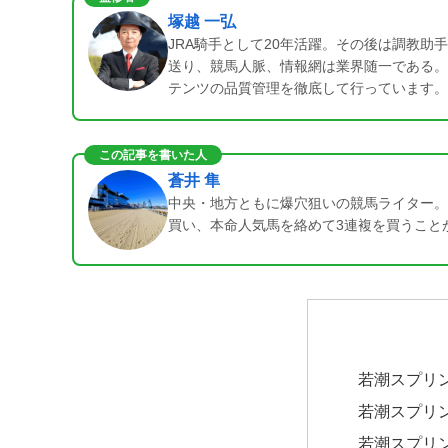
塚越 一弘
JRA騎手として20年活躍。その後は調教
送り、競馬人脈、情報網は業界随一である
テンツの品質管理を徹底して行っています
この記事を書いた人
蒼井 隼
中央・地方ともに爆穴狙いの競馬ライター。
買い、本命人気馬を絡めて3連複を買うこと
若潮スプリ
若潮スプリ
若潮スプリ