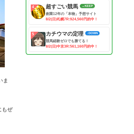
超すごい競馬
→
KEEP
4
創業12年の「本物」予想サイト
8/2(日)札幌7R:924,560円的中！
カチウマの定理
↓
DOWN
5
競馬経験ゼロでも勝てる！
8/2(日)中京3R:561,160円的中！
いま
にもぜ