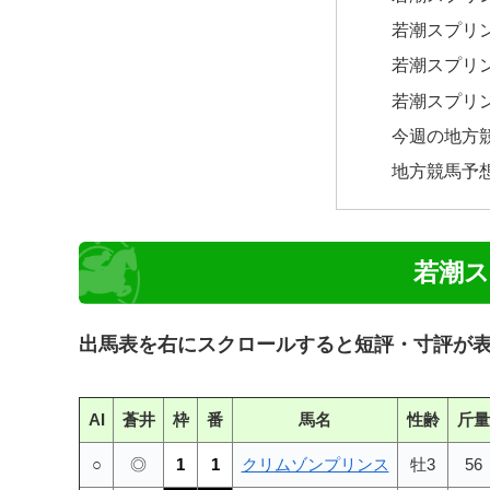
若潮スプリ
若潮スプリ
若潮スプリ
今週の地方
地方競馬予
若潮
出馬表を右にスクロールすると短評・寸評が
AI
蒼井
枠
番
馬名
性齢
斤量
○
◎
1
1
クリムゾンプリンス
牡3
56