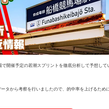
馬場で開催予定の若潮スプリントを徹底分析して予想して
データから考察を行いましたので、的中率を上げるため