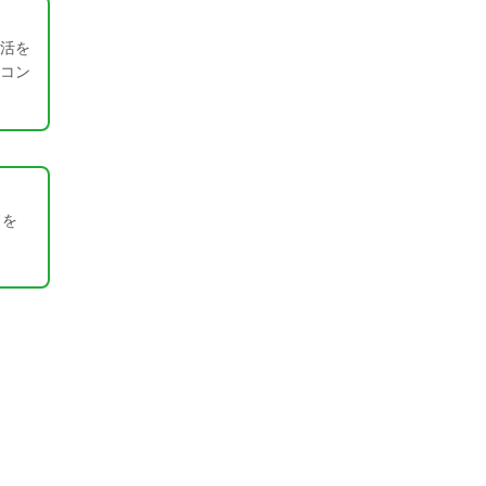
生活を
全コン
ドを