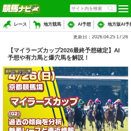
レース
地方競馬
AI予想
地方版AI予
更新日：2026.04.25 17:26
【マイラーズカップ2026最終予想確定】AI
予想や有力馬と爆穴馬を解説！
蒼井の“爆穴”の一撃