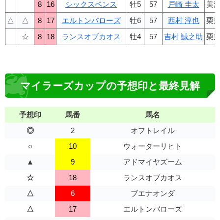
8
16
シックスペンス
牡5
57
戸崎 圭太
美
△
△
8
17
エルトンバローズ
牡6
57
西村 淳也
栗
☆
8
18
ランスオブカオス
牡4
57
吉村 誠之助
栗
マイラーズカップの予想印と最終見解
予想印
馬番
馬名
◎
2
オフトレイル
○
10
ウォーターリヒト
▲
9
アドマイヤズーム
☆
18
ランスオブカオス
△
6
ブエナオンダ
△
17
エルトンバローズ