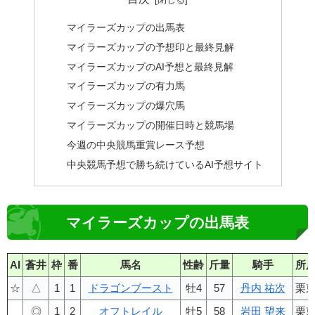
マイラーズカップの出馬表
マイラーズカップの予想印と最終見解
マイラーズカップのAI予想と最終見解
マイラーズカップの有力馬
マイラーズカップの爆穴馬
マイラーズカップの開催日時と競馬場
今週の中央競馬重賞レース予想
中央競馬予想で勝ち続けているAI予想サイト
マイラーズカップの出馬表
AI
蒼井
枠
番
馬名
性齢
斤量
騎手
所
☆
△
1
1
ドラゴンブースト
牡4
57
丹内 祐次
栗
◎
1
2
オフトレイル
牡5
58
岩田 望来
栗