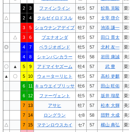
2
3
ファインライン
牡5
57
鮫島 克駿
栗
△
2
4
クルゼイロドスル
牡6
57
太宰 啓介
栗
3
5
ショウナンアデイブ
牡7
57
池添 謙一
栗
△
3
6
ブエナオンダ
牡5
57
田口 貫太
栗
◎
4
7
ベラジオボンド
牡5
57
北村 友一
栗
4
8
シャンパンカラー
牡6
58
岩田 康誠
美
〇
▲
5
9
アドマイヤズーム
牡4
57
武 豊
栗
▲
〇
5
10
ウォーターリヒト
牡5
57
高杉 吏麒
栗
6
11
キョウエイブリッサ
牡6
57
田山 旺佑
美
6
12
ファーヴェント
牡5
57
坂井 瑠星
栗
7
13
アサヒ
牡7
57
松本 大輝
美
7
14
ロングラン
セ8
58
団野 大成
美
△
7
15
マテンロウスカイ
セ7
57
横山 典弘
栗