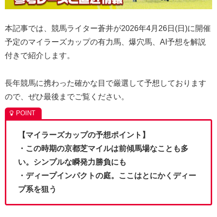
本記事では、競馬ライター蒼井が2026年4月26日(日)に開催
予定のマイラーズカップの有力馬、爆穴馬、AI予想を解説
付きで紹介します。
長年競馬に携わった確かな目で厳選して予想しております
ので、ぜひ最後までご覧ください。
【マイラーズカップの予想ポイント】
・この時期の京都芝マイルは前傾馬場なことも多
い。シンプルな瞬発力勝負にも
・ディープインパクトの庭。ここはとにかくディー
プ系を狙う