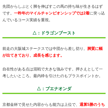
先団からしぶとく脚を伸ばすこの馬の持ち味が生きるはず
です。
一昨年のマイルチャンピオンシップでは2着
に突っ込
んでいるコース実績を重視。
△：ドラゴンブースト
前走の大阪城ステークスでは中団から差し切り。
脚質に幅
が出てきており、成長を感じます。
自在性がある点は混戦で大きな強みです。押さえとして一
考したいところ。最内枠を引けたのもプラスポイントか。
△：ブエナオンダ
京都金杯で見せた内容からも能力は上位で、
通算5勝のうち