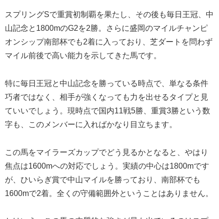
スプリングSで重賞初制覇を果たし、その後も毎日王冠、中
山記念と1800mのG2を2勝。さらに盛岡のマイルチャンピ
オンシップ南部杯でも2着に入っており、芝ダートを問わず
マイル前後で高い能力を示してきた馬です。
特に毎日王冠と中山記念を勝っている時点で、単なる条件
巧者ではなく、相手が強くなっても力を出せるタイプと見
ていいでしょう。現時点で国内11戦5勝、重賞3勝という数
字も、このメンバーに入ればかなり目立ちます。
この馬をマイラーズカップでどう見るかとなると、やはり
焦点は1600mへの対応でしょう。実績の中心は1800mです
が、ひいらぎ賞で中山マイルを勝っており、南部杯でも
1600mで2着。全くの守備範囲外ということはありません。