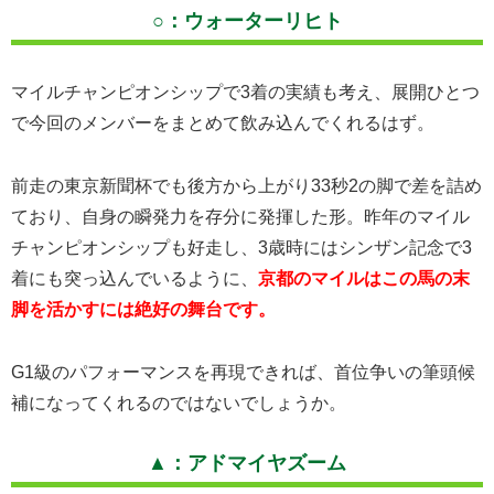
○：ウォーターリヒト
マイルチャンピオンシップで3着の実績も考え、展開ひとつ
で今回のメンバーをまとめて飲み込んでくれるはず。
前走の東京新聞杯でも後方から上がり33秒2の脚で差を詰め
ており、自身の瞬発力を存分に発揮した形。昨年のマイル
チャンピオンシップも好走し、3歳時にはシンザン記念で3
着にも突っ込んでいるように、
京都のマイルはこの馬の末
脚を活かすには絶好の舞台です。
G1級のパフォーマンスを再現できれば、首位争いの筆頭候
補になってくれるのではないでしょうか。
▲：アドマイヤズーム