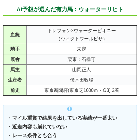
AI予想が選んだ有力馬：ウォーターリヒト
ドレフォン×ウォーターピオニー
血統
（ヴィクトワールピサ）
騎手
未定
厩舎
栗東：石橋守
馬主
山岡正人
生産者
伏木田牧場
前走
東京新聞杯(東京芝1600ｍ・G3) 3着
・マイル重賞で結果を出している実績が一番太い
・近走内容も崩れていない
・レース条件とも合う