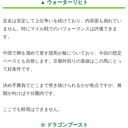
▲ ウォーターリヒト
近走は安定して上位争いを続けており、内容面も崩れてい
ません。特にマイル戦でのパフォーマンスは評価できま
す。
中団で脚を溜めて差す競馬が板についており、今回の想定
ペースとも合致します。京都外回りの直線はこの馬にとっ
て好条件です。
決め手勝負でどこまで突き抜けられるかが焦点ですが、展
開が向けば十分圏内です。
ここでも軽視はできません。
☆ ドラゴンブースト