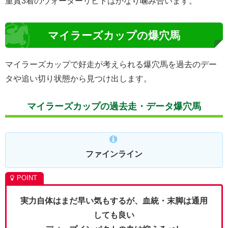
重賞3着のウォーターリヒトはかなり噛み合います。
マイラーズカップの爆穴馬
マイラーズカップで好走が考えられる爆穴馬を過去のデー
タや追い切り状態から見つけ出します。
マイラーズカップの過去走・データ爆穴馬
ファインライン
実力自体はまだ早い気もするが、血統・末脚は通用
しても良い