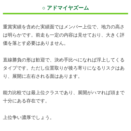
○ アドマイヤズーム
重賞実績を含めた実績面ではメンバー上位で、地力の高さ
は明らかです。前走も一定の内容は見せており、大きく評
価を落とす必要はありません。
直線勝負の形は歓迎で、決め手比べになれば浮上してくる
タイプです。ただし位置取りが後ろ寄りになるリスクはあ
り、展開に左右される面はあります。
能力比較では最上位クラスであり、展開がハマれば頭まで
十分にある存在です。
上位争い濃厚でしょう。