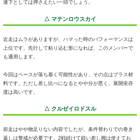
連下としては押さえたい一頭でしょう。
△ マテンロウスカイ
近走はムラがありますが、ハマった時のパフォーマンスは
上位です。先行して粘り込む形になれば、このメンバーで
も通用します。
今回はペースが落ち着く可能性があり、その点はプラス材
料です。ただし差し比べになるとやや分が悪く、展開依存
度は高いです。
△ クルゼイロドスル
前走はやや物足りない内容でしたが、条件替わりでの巻き
返しは警戒が必要です。2戦続けて鋭い差し脚は使えてお