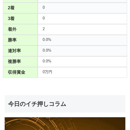
0
2着
0
3着
2
着外
0.0%
勝率
0.0%
連対率
0.0%
複勝率
0万円
収得賞金
今日のイチ押しコラム