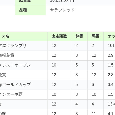
10,231.3万円
総賞金
サラブレッド
品種
ース名
出走頭数
枠番
馬番
オ
古屋グランプリ
12
2
2
101
海桜花賞
12
8
12
2.9
メジストオープン
10
5
5
1.5
鷺賞
12
8
12
2.8
海ゴールドカップ
12
5
6
3.4
インター争覇
10
8
10
1.5
賞
12
4
4
13.
の鞍
12
8
11
4.1