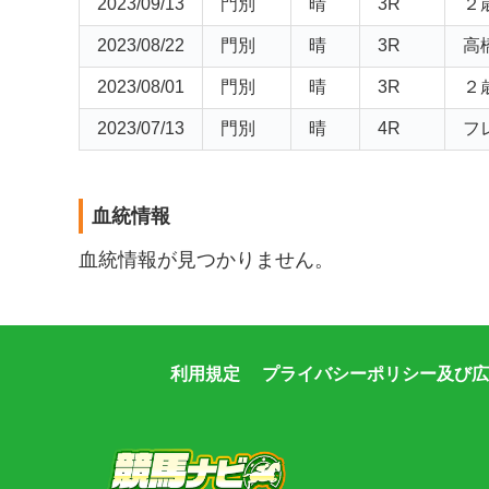
2023/09/13
門別
晴
3R
２
2023/08/22
門別
晴
3R
高
2023/08/01
門別
晴
3R
２
2023/07/13
門別
晴
4R
フ
血統情報
血統情報が見つかりません。
利用規定
プライバシーポリシー及び広