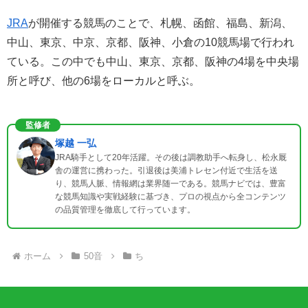
JRA
が開催する競馬のことで、札幌、函館、福島、新潟、
中山、東京、中京、京都、阪神、小倉の10競馬場で行われ
ている。この中でも中山、東京、京都、阪神の4場を中央場
所と呼び、他の6場をローカルと呼ぶ。
監修者
塚越 一弘
JRA騎手として20年活躍。その後は調教助手へ転身し、松永厩
舎の運営に携わった。引退後は美浦トレセン付近で生活を送
り、競馬人脈、情報網は業界随一である。競馬ナビでは、豊富
な競馬知識や実戦経験に基づき、プロの視点から全コンテンツ
の品質管理を徹底して行っています。
ホーム
50音
ち