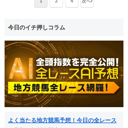
1
2
4
次へ
今日のイチ押しコラム
【元JRA騎手監修】競馬予想サイトおすす
よく当たる地方競馬予想！今日の全レース
競馬AI予想を全レース無料公開！よく当た
馬券の上手な買い方やコツを解説！初心者
競馬で当たらない人の特徴は共通してい
穴馬の見つけ方を徹底解説！高配当を狙う
【完全無料】登録不要で全レース競馬予想
WIN5のランダム予想は当たった人はいる？