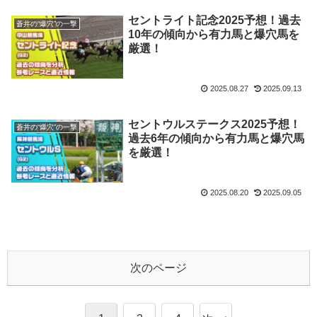
セントライト記念2025予想！過去
蒼井の“爆穴”の一撃
10年の傾向から有力馬と爆穴馬を
厳選！
2025.08.27
2025.09.13
セントウルステークス2025予想！
蒼井の“爆穴”の一撃
過去6年の傾向から有力馬と爆穴馬
を厳選！
2025.08.20
2025.09.05
次のページ