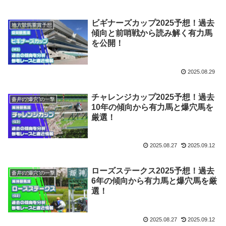
ビギナーズカップ2025予想！過去
地方競馬重賞予想
傾向と前哨戦から読み解く有力馬
を公開！
2025.08.29
チャレンジカップ2025予想！過去
蒼井の“爆穴”の一撃
10年の傾向から有力馬と爆穴馬を
厳選！
2025.08.27
2025.09.12
ローズステークス2025予想！過去
蒼井の“爆穴”の一撃
6年の傾向から有力馬と爆穴馬を厳
選！
2025.08.27
2025.09.12