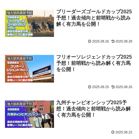
ブリーダーズゴールドカップ2025
地方競馬重賞予想
予想！過去傾向と前哨戦から読み
解く有力馬を公開！
2025.08.26
2025.08.28
フリオーソレジェンドカップ2025
地方競馬重賞予想
予想！前哨戦から読み解く有力馬
を公開！
2025.08.25
2025.08.26
九州チャンピオンシップ2025予
地方競馬重賞予想
想！過去傾向と前哨戦から読み解
く有力馬を公開！
2025.08.22