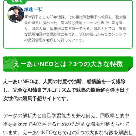
監修者
塚越 一弘
JRA騎手として20年活躍。その後は調教助手へ転身し、松永厩
舎の運営に携わった。引退後は美浦トレセン付近で生活を送
り、競馬人脈、情報網は業界随一である。競馬ナビでは、豊富
な競馬知識や実戦経験に基づき、プロの視点から全コンテンツ
の品質管理を徹底して行っています。
えーあいNEOとは？3つの大きな特徴
えーあいNEOは、人間の忖度や油断、感情論を一切排除
し、完全なAI独自アルゴリズムで競馬の最適解を弾き出す
次世代の競馬予想サイトです。
データの解析力と自己学習能力を兼ね備え、回収率と的中
率を高次元で両立させるための先進的な環境が整えられて
います。えーあいNEOならではの3つの大きな特徴を解説し