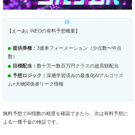
【えーあいNEOの有料予想概要】
提供券種：
3連単フォーメーション（少点数〜中点
数）
目標配当：
数十万〜数百万円クラスの超高額配当
予想ロジック：
深層学習済みの最進化AIアルゴリズ
ム×大物関係者リーク情報
無料予想でAI指数の精度を確認できたら、次は有料予想に
よる一獲千金の検証です。