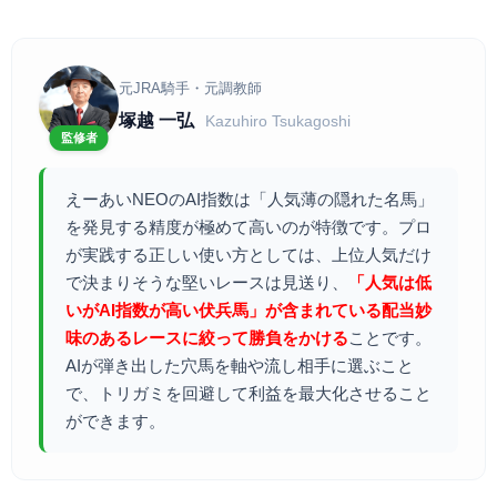
元JRA騎手・元調教師
塚越 一弘
Kazuhiro Tsukagoshi
監修者
えーあいNEOのAI指数は「人気薄の隠れた名馬」
を発見する精度が極めて高いのが特徴です。プロ
が実践する正しい使い方としては、上位人気だけ
で決まりそうな堅いレースは見送り、
「人気は低
いがAI指数が高い伏兵馬」が含まれている配当妙
味のあるレースに絞って勝負をかける
ことです。
AIが弾き出した穴馬を軸や流し相手に選ぶこと
で、トリガミを回避して利益を最大化させること
ができます。