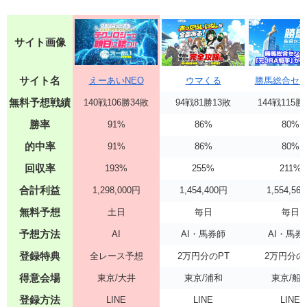
サイト画像
サイト名
えーあいNEO
ウマくる
勝馬総合セ
無料予想戦績
140戦106勝34敗
94戦81勝13敗
144戦115勝
勝率
91%
86%
80%
的中率
91%
86%
80%
回収率
193%
255%
211%
合計利益
1,298,000円
1,454,400円
1,554,56
無料予想
土日
毎日
毎日
予想方法
AI
AI・馬券師
AI・馬券
登録特典
全レース予想
2万円分のPT
2万円分の
得意会場
東京/大井
東京/浦和
東京/船
登録方法
LINE
LINE
LINE