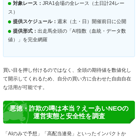
対象レース：
JRA1会場の全レース（土日計24レー
ス）
提供スケジュール：
週末（土・日）開催前日に公開
提供形式：
出走馬全頭の「AI指数（血統・データ数
値）」を完全網羅
買い目を押し付けるのではなく、全頭の期待値を数値化し
て開示してくれるため、自分の買い方に合わせた自由自在
な活用が可能です。
悪徳・詐欺の噂は本当？えーあいNEOの
運営実態と安全性を調査
「AIのみで予想」「高配当連発」といったインパクトか