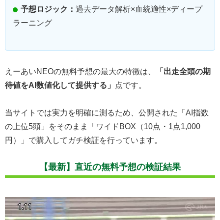
予想ロジック：
過去データ解析×血統適性×ディープ
ラーニング
えーあいNEOの無料予想の最大の特徴は、
「出走全頭の期
待値をAI数値化して提供する」
点です。
当サイトでは実力を明確に測るため、公開された「AI指数
の上位5頭」をそのまま「ワイドBOX（10点・1点1,000
円）」で購入してガチ検証を行っています。
【最新】直近の無料予想の検証結果