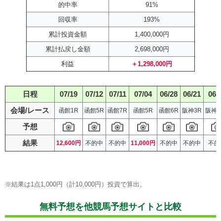
的中率
91%
回収率
193%
累計投資金額
1,400,000円
累計払戻し金額
2,698,000円
利益
＋1,298,000円
日程
07/19
07/12
07/11
07/04
06/28
06/21
06/
会場/レース
函館1R
函館5R
函館7R
函館5R
函館6R
阪神3R
阪神1
予想
結果
12,600円
不的中
不的中
11,000円
不的中
不的中
不的
※結果は1点1,000円（計10,000円）投資で算出。
無料予想を他競馬予想サイトと比較