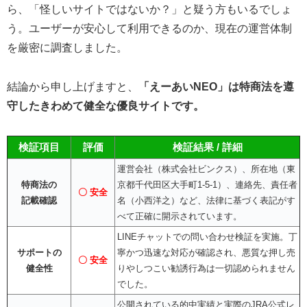
ら、「怪しいサイトではないか？」と疑う方もいるでしょ
う。ユーザーが安心して利用できるのか、現在の運営体制
を厳密に調査しました。
結論から申し上げますと、
「えーあいNEO」は特商法を遵
守したきわめて健全な優良サイトです。
検証項目
評価
検証結果 / 詳細
運営会社（株式会社ビンクス）、所在地（東
特商法の
京都千代田区大手町1-5-1）、連絡先、責任者
〇 安全
記載確認
名（小西洋之）など、法律に基づく表記がす
べて正確に開示されています。
LINEチャットでの問い合わせ検証を実施。丁
サポートの
寧かつ迅速な対応が確認され、悪質な押し売
〇 安全
健全性
りやしつこい勧誘行為は一切認められません
でした。
公開されている的中実績と実際のJRA公式レ