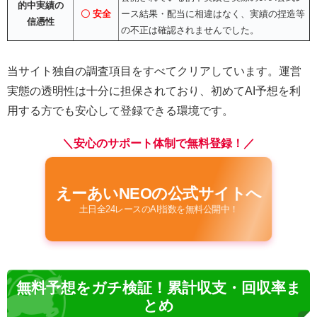
的中実績の
〇 安全
ース結果・配当に相違はなく、実績の捏造等
信憑性
の不正は確認されませんでした。
当サイト独自の調査項目をすべてクリアしています。運営
実態の透明性は十分に担保されており、初めてAI予想を利
用する方でも安心して登録できる環境です。
＼安心のサポート体制で無料登録！／
えーあいNEOの公式サイトへ
土日全24レースのAI指数を無料公開中！
無料予想をガチ検証！累計収支・回収率ま
とめ