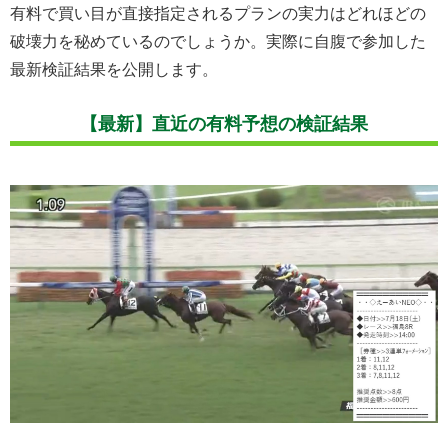
有料で買い目が直接指定されるプランの実力はどれほどの
破壊力を秘めているのでしょうか。実際に自腹で参加した
最新検証結果を公開します。
【最新】直近の有料予想の検証結果