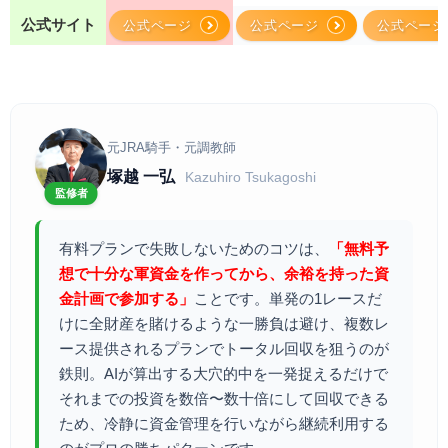
公式サイト
公式ページ
公式ページ
公式ページ
元JRA騎手・元調教師
塚越 一弘
Kazuhiro Tsukagoshi
監修者
有料プランで失敗しないためのコツは、
「無料予
想で十分な軍資金を作ってから、余裕を持った資
金計画で参加する」
ことです。単発の1レースだ
けに全財産を賭けるような一勝負は避け、複数レ
ース提供されるプランでトータル回収を狙うのが
鉄則。AIが算出する大穴的中を一発捉えるだけで
それまでの投資を数倍〜数十倍にして回収できる
ため、冷静に資金管理を行いながら継続利用する