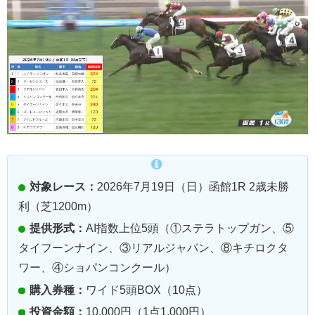
対象レース：
2026年7月19日（日）函館1R 2歳未勝
利（芝1200m）
提供形式：
AI指数上位5頭（①ステラトップガン、⑤
タイフーンナイン、③リアルジャパン、⑧キチロクタ
ワー、④ショパンコンクール）
購入券種：
ワイド5頭BOX（10点）
投資金額：
10,000円（1点1,000円）