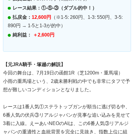
レース結果：①-⑤-③（ダブル的中！）
払戻金：
12,600円
（※1-5: 260円、1-3: 550円、3-5:
890円 → 1-5と1-3が的中）
純利益：
＋2,600円
【元JRA騎手・塚越の解説】
今回の舞台は、7月19日の函館1R（芝1200m・重馬場）
小雨の重馬場という、2歳未勝利戦の中でも非常にタフで予
想が難しいコンディションとなりました。
レースは1番人気①ステラトップガンが順当に逃げ切る中、
6番人気の伏兵③リアルジャパンが見事な追い込みを見せて
3着に入線。えーあいNEOのAIは、この6番人気③リアルジ
ャパンの重適性と血統背景を完全に見抜き、指数上位に組