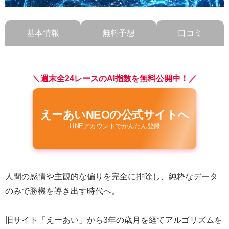
基本情報
無料予想
口コミ
＼週末全24レースのAI指数を無料公開中！／
えーあいNEOの公式サイトへ
LINEアカウントでかんたん登録
人間の感情や主観的な偏りを完全に排除し、純粋なデータ
のみで勝機を導き出す時代へ。
旧サイト「えーあい」から3年の歳月を経てアルゴリズムを