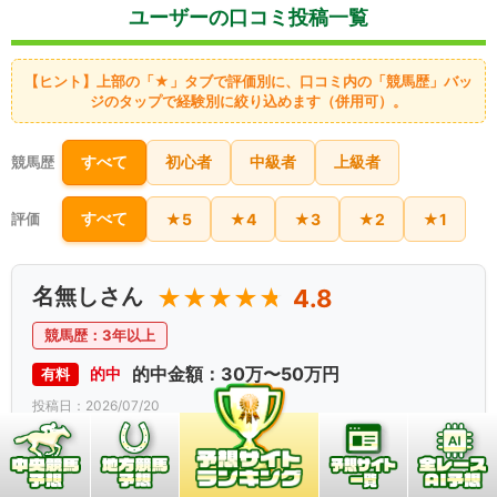
ユーザーの口コミ投稿一覧
【ヒント】
上部の「★」タブで評価別に、口コミ内の「競馬歴」バッ
ジのタップで経験別に絞り込めます（併用可）。
すべて
初心者
中級者
上級者
競馬歴
すべて
★5
★4
★3
★2
★1
評価
名無しさん
★★★★★
4.8
競馬歴：3年以上
的中金額：30万〜50万円
的中
有料
投稿日：2026/07/20
旧えーあいからNEOにリニューアルしてから明らかに精
度上がってますね。特に荒れる夏競馬に入ってからの穴馬
の拾い方が凄まじい。人の予想だとどうしても前走1着と