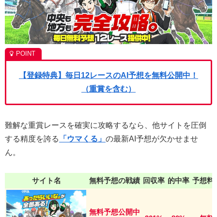
【登録特典】毎日12レースのAI予想を無料公開中！
（重賞を含む）
難解な重賞レースを確実に攻略するなら、他サイトを圧倒
する精度を誇る
「ウマくる」
の最新AI予想が欠かせませ
ん。
サイト名
無料予想の戦績
回収率
的中率
予想料
無料予想公開中