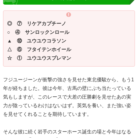
◎ ⑦ リケアカプチーノ
○ ④ サンロックンロール
▲ ⑩ ユウユウコラソン
△ ⑥ フタイテンホイール
☆ ① ユウユウスプレマン
フジユージーンが衝撃の強さを見せた東北優駿から、もう1
年が経ちました。彼は今年、古馬の壁にぶち当たっている
気もしますが、このレースで大差の圧勝劇を見せたあの実
力が陰っているわけはないはず。英気を養い、また強い姿
を見せてくれることを期待しています。
そんな彼に続く岩手のスターホース誕生の場と今年はなる