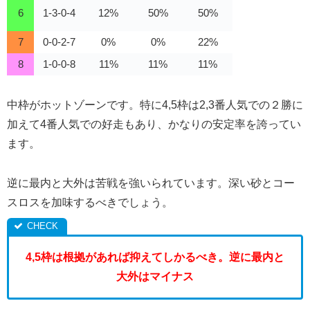
6
1-3-0-4
12%
50%
50%
7
0-0-2-7
0%
0%
22%
8
1-0-0-8
11%
11%
11%
中枠がホットゾーンです。特に4,5枠は2,3番人気での２勝に
加えて4番人気での好走もあり、かなりの安定率を誇ってい
ます。
逆に最内と大外は苦戦を強いられています。深い砂とコー
スロスを加味するべきでしょう。
4,5枠は根拠があれば抑えてしかるべき。逆に最内と
大外はマイナス