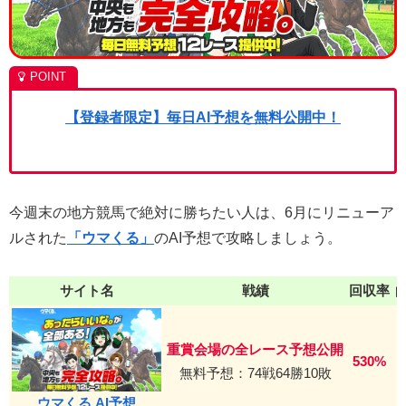
【登録者限定】毎日AI予想を無料公開中！
今週末の地方競馬で絶対に勝ちたい人は、6月にリニューア
ルされた
「ウマくる」
のAI予想で攻略しましょう。
サイト名
戦績
回収率
重賞会場の全レース予想公開
530%
無料予想：74戦64勝10敗
ウマくる AI予想