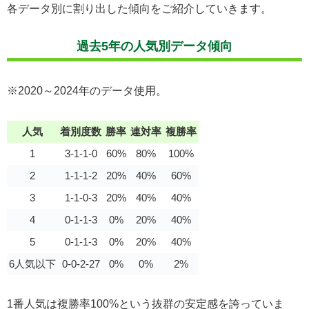
各データ別に割り出した傾向をご紹介していきます。
過去5年の人気別データ傾向
※2020～2024年のデータ使用。
人気
着別度数
勝率
連対率
複勝率
1
3-1-1-0
60%
80%
100%
2
1-1-1-2
20%
40%
60%
3
1-1-0-3
20%
40%
40%
4
0-1-1-3
0%
20%
40%
5
0-1-1-3
0%
20%
40%
6人気以下
0-0-2-27
0%
0%
2%
1番人気は複勝率100%という抜群の安定感を誇っていま