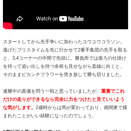
スタートしてから先手争いに加わったユウユウコラソン。
逃げたブリスタイムを先に行かせて2番手集団の先手を取る
と、3,4コーナーの中間で先頭に。勝負所では後ろの仕掛け
を待って追い出しを待つ余裕も見せながら直線に向くと、
そのままピカンチフラワーを突き放して勝ち切りました。
連勝中の真価を問う一戦と思っていましたが、
重賞でこれ
だけの走りができるなら完全に力をつけたと見ていいよう
な気がします。
2歳時からは馬が変わっており、南関東で揉
まれたことがいい経験になったのでしょう。