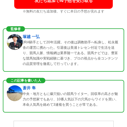
友だち追加でAI予想を受け取る
※無料の友だち追加後、すぐに本日の予想が見れます
監修者
塚越 一弘
JRA騎手として20年活躍。その後は調教助手へ転身し、松永厩
舎の運営に携わった。引退後は美浦トレセン付近で生活を送
り、競馬人脈、情報網は業界随一である。競馬ナビでは、豊富
な競馬知識や実戦経験に基づき、プロの視点から全コンテンツ
の品質管理を徹底して行っています。
この記事を書いた人
蒼井 隼
中央・地方ともに爆穴狙いの競馬ライター。回収率の高さが魅
力の予想家でもあり、10番人気以下の穴馬からワイドを買い、
本命人気馬を絡めて3連複を買うことが常である。