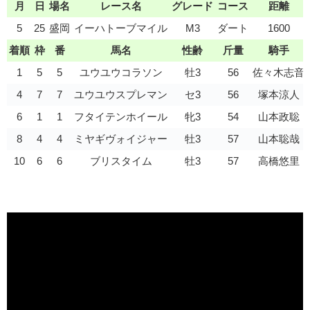
月
日
場名
レース名
グレード
コース
距離
5
25
盛岡
イーハトーブマイル
M3
ダート
1600
着順
枠
番
馬名
性齢
斤量
騎手
1
5
5
ユウユウコラソン
牡3
56
佐々木志音
4
7
7
ユウユウスプレマン
セ3
56
塚本涼人
6
1
1
フタイテンホイール
牝3
54
山本政聡
8
4
4
ミヤギヴォイジャー
牡3
57
山本聡哉
10
6
6
ブリスタイム
牡3
57
高橋悠里