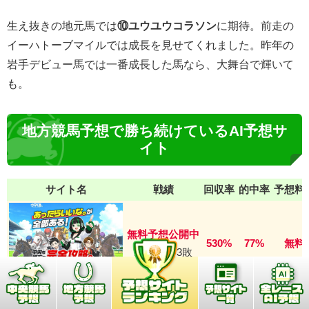
生え抜きの地元馬では
⑩ユウユウコラソン
に期待。前走の
イーハトーブマイルでは成長を見せてくれました。昨年の
岩手デビュー馬では一番成長した馬なら、大舞台で輝いて
も。
地方競馬予想で勝ち続けているAI予想サ
イト
サイト名
戦績
回収率
的中率
予想料
無料予想公開中
530%
77%
無料
13戦10勝3敗
ウマくる AI予想