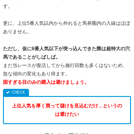
す。
更に、上位5番人気以内から外れると馬券圏内の入線はほぼ
ありません。
ただし、仮に6番人気以下が突っ込んできた際は超特大の穴
馬であることがしばしば。
まだ当レースが復活してから施行回数も多くはないため、
急な傾向の変化もあり得ます。
固すぎる目のみの購入は避けましょう。
上位人気を厚く買って儲けを見込むだけ…というの
は避けたい