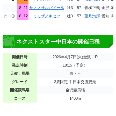
8
11
サノノサルバドール
牡3
57
青柳正義
金沢
加
☆
◎
8
12
ミモザノキセツ
牡3
57
望月洵輝
愛知
今
ネクストスター中日本の開催日程
開催日時
2026年4月7日(火)金沢11R
発走時刻
18:15（予定）
天候：馬場
雨・不
グレード
3歳限定 中日本交流競走
開催競馬場
金沢競馬場
コース
1400m