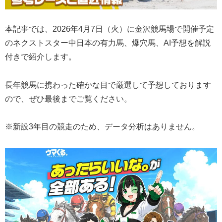
本記事では、2026年4月7日（火）に金沢競馬場で開催予定
のネクストスター中日本の有力馬、爆穴馬、AI予想を解説
付きで紹介します。
長年競馬に携わった確かな目で厳選して予想しております
ので、ぜひ最後までご覧ください。
※新設3年目の競走のため、データ分析はありません。