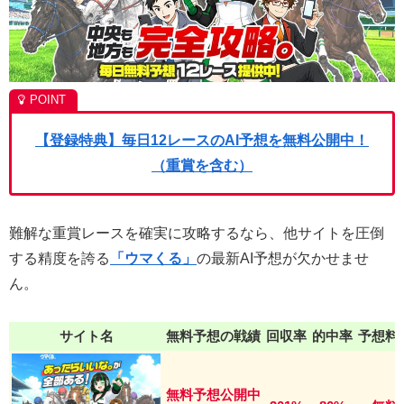
【登録特典】毎日12レースのAI予想を無料公開中！
（重賞を含む）
難解な重賞レースを確実に攻略するなら、他サイトを圧倒
する精度を誇る
「ウマくる」
の最新AI予想が欠かせませ
ん。
サイト名
無料予想の戦績
回収率
的中率
予想料
無料予想公開中