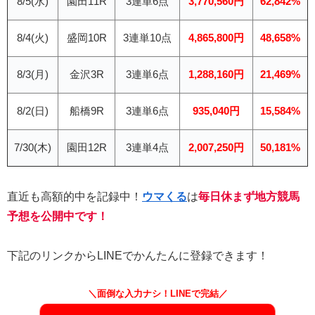
8/5(水)
園田11R
3連単6点
3,770,560円
62,842%
8/4(火)
盛岡10R
3連単10点
4,865,800円
48,658%
8/3(月)
金沢3R
3連単6点
1,288,160円
21,469%
8/2(日)
船橋9R
3連単6点
935,040円
15,584%
7/30(木)
園田12R
3連単4点
2,007,250円
50,181%
直近も高額的中を記録中！
ウマくる
は
毎日休まず地方競馬
予想を公開中です！
下記のリンクからLINEでかんたんに登録できます！
＼面倒な入力ナシ！LINEで完結／