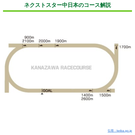
ネクストスター中日本のコース解説
引用：keiba.go.jp