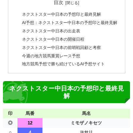
目次
ネクストスター中日本の予想印と最終見解
AI予想：ネクストスター中日本の予想印と最終見解
ネクストスター中日本の出走表
ネクストスター中日本の開催日程
ネクストスター中日本の前哨戦回顧と考察
今週の地方競馬重賞レース予想
地方競馬予想で勝ち続けているAI予想サイト
ネクストスター中日本の予想印と最終見
解
印
馬番
馬名
◎
12
ミモザノキセツ
○
4
ヨサリ