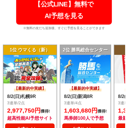
【公式LINE】無料で
AI予想を見る
※無料の友だち追加後、すぐに予想を見ることができます
1位 ウマくる（新）
2位 勝馬総合センター
【最新的中実績】
【最新的中実績】
8/2(日)札幌9R
8/2(日)新潟8R
8/2
3連単/2点
3連単/4点
3連単
2,977,750円
1,603,680円
1,
獲得!
獲得!
超高性能AI予想サイト
馬券師100人で予想
最新