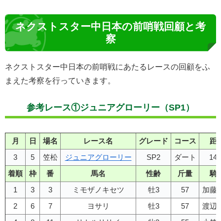
ネクストスター中日本の前哨戦回顧と考
察
ネクストスター中日本の前哨戦にあたるレースの回顧をふ
まえた考察を行っていきます。
参考レース①ジュニアグローリー（SP1）
月
日
場名
レース名
グレード
コース
距
3
5
笠松
ジュニアグローリー
SP2
ダート
140
着順
枠
番
馬名
性齢
斤量
騎
1
3
3
ミモザノキセツ
牡3
57
加藤
2
6
7
ヨサリ
牡3
57
渡辺