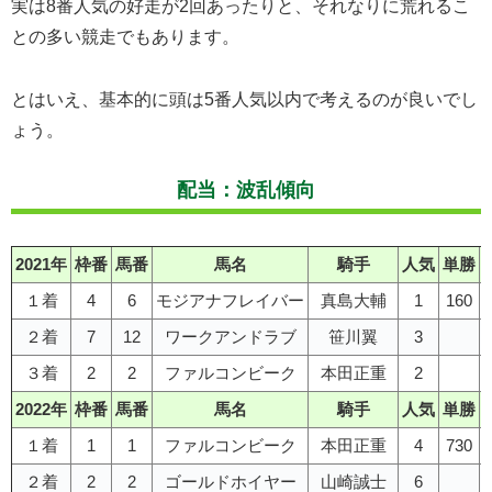
実は8番人気の好走が2回あったりと、それなりに荒れるこ
との多い競走でもあります。
とはいえ、基本的に頭は5番人気以内で考えるのが良いでし
ょう。
配当：波乱傾向
2021年
枠番
馬番
馬名
騎手
人気
単勝
１着
4
6
モジアナフレイバー
真島大輔
1
160
２着
7
12
ワークアンドラブ
笹川翼
3
３着
2
2
ファルコンビーク
本田正重
2
2022年
枠番
馬番
馬名
騎手
人気
単勝
１着
1
1
ファルコンビーク
本田正重
4
730
２着
2
2
ゴールドホイヤー
山崎誠士
6