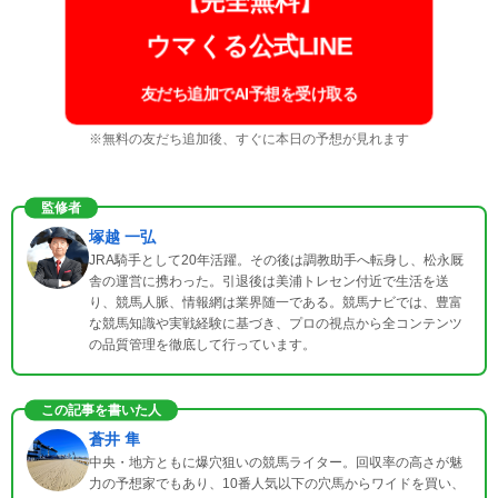
【完全無料】
ウマくる公式LINE
友だち追加でAI予想を受け取る
※無料の友だち追加後、すぐに本日の予想が見れます
監修者
塚越 一弘
JRA騎手として20年活躍。その後は調教助手へ転身し、松永厩
舎の運営に携わった。引退後は美浦トレセン付近で生活を送
り、競馬人脈、情報網は業界随一である。競馬ナビでは、豊富
な競馬知識や実戦経験に基づき、プロの視点から全コンテンツ
の品質管理を徹底して行っています。
この記事を書いた人
蒼井 隼
中央・地方ともに爆穴狙いの競馬ライター。回収率の高さが魅
力の予想家でもあり、10番人気以下の穴馬からワイドを買い、