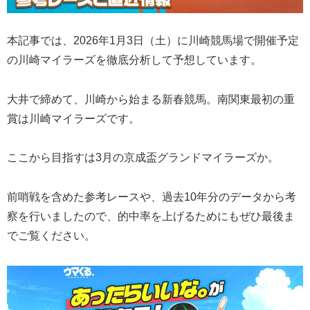
本記事では、2026年1月3日（土）に川崎競馬場で開催予定
の川崎マイラーズを徹底分析して予想しています。
大井で締めて、川崎から始まる新春競馬。南関東最初の重
賞は川崎マイラーズです。
ここから目指すは3月の京成盃グランドマイラーズか。
前哨戦を含めた参考レースや、過去10年分のデータから考
察を行いましたので、的中率を上げるためにもぜひ最後ま
でご覧ください。