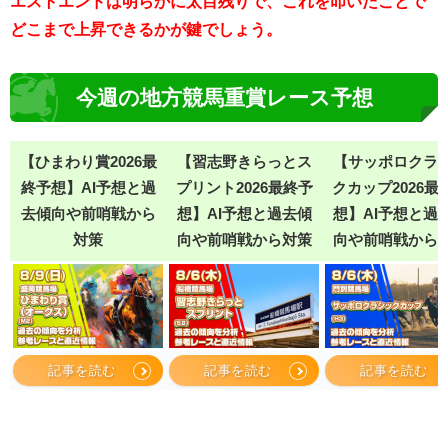
エストエンドは明らかに太目残りで、これを叩いたことで
どこまで上昇できるかが鍵でしょう。
今週の地方競馬重賞レース予想
【ひまわり賞2026最
【習志野きらっとス
【サッポロクラ
終予想】AI予想と過
プリント2026最終予
クカップ2026最
去傾向や前哨戦から
想】AI予想と過去傾
想】AI予想と過
対策
向や前哨戦から対策
向や前哨戦から
記事を読む
記事を読む
記事を読む