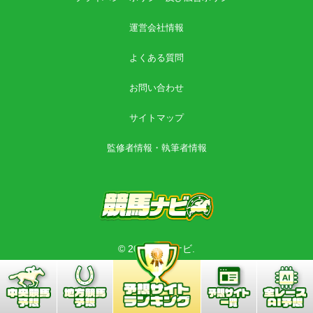
運営会社情報
よくある質問
お問い合わせ
サイトマップ
監修者情報・執筆者情報
© 2024 競馬ナビ.