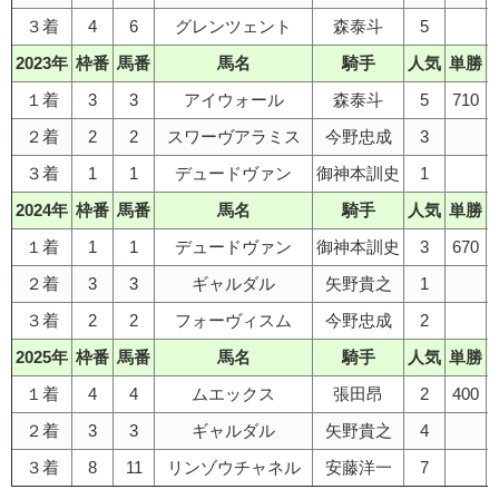
３着
4
6
グレンツェント
森泰斗
5
2023年
枠番
馬番
馬名
騎手
人気
単勝
１着
3
3
アイウォール
森泰斗
5
710
２着
2
2
スワーヴアラミス
今野忠成
3
３着
1
1
デュードヴァン
御神本訓史
1
2024年
枠番
馬番
馬名
騎手
人気
単勝
１着
1
1
デュードヴァン
御神本訓史
3
670
２着
3
3
ギャルダル
矢野貴之
1
３着
2
2
フォーヴィスム
今野忠成
2
2025年
枠番
馬番
馬名
騎手
人気
単勝
１着
4
4
ムエックス
張田昂
2
400
２着
3
3
ギャルダル
矢野貴之
4
３着
8
11
リンゾウチャネル
安藤洋一
7