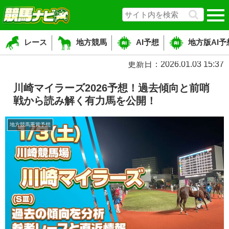
レース
地方競馬
AI予想
地方版AI予
更新日：2026.01.03 15:37
川崎マイラーズ2026予想！過去傾向と前哨
戦から読み解く有力馬を公開！
地方競馬重賞予想