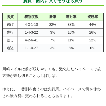
脚質：圏内に入りそうなら買う
脚質
着別度数
勝率
連対率
複勝率
逃げ
4-3-1-10
22%
38%
44%
先行
1-4-3-22
3%
16%
26%
差し
4-2-6-41
7%
11%
22%
追込
1-1-0-27
3%
6%
6%
川崎マイルは前が残りやすくも、激化したハイペースで後
方勢が差し切ることもしばしば。
ゆえに、一番割を食うのは先行馬。ハイペースで脚を使わ
され後方勢に交わされることもあります。