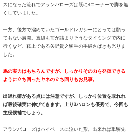
スになった流れでアランバローズは既に4コーナーで脚を無
くしていました。
一方、後方で溜めていたゴールドレガシーにとっては願っ
てもない展開。直線も前が詰まりそうなタイミングで内に
行くなど、鞍上である矢野貴之騎手の手綱さばきも光りま
した。
馬の実力はもちろんですが、しっかりその力を発揮できる
ように立ち回ったヤネの立ち回りもお見事。
出遅れ癖がある点には注意ですが、しっかり位置を取れれ
ば最後確実に伸びてきます。上り3ハロンも優秀で、今回も
主役候補でしょう。
アランバローズはハイペースに泣いた形。出来れば単騎先