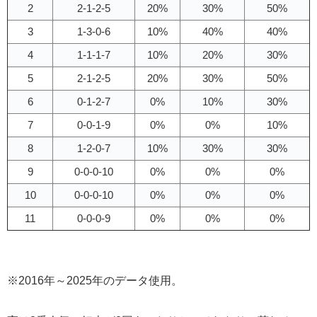
2
2-1-2-5
20%
30%
50%
3
1-3-0-6
10%
40%
40%
4
1-1-1-7
10%
20%
30%
5
2-1-2-5
20%
30%
50%
6
0-1-2-7
0%
10%
30%
7
0-0-1-9
0%
0%
10%
8
1-2-0-7
10%
30%
30%
9
0-0-0-10
0%
0%
0%
10
0-0-0-10
0%
0%
0%
11
0-0-0-9
0%
0%
0%
※2016年～2025年のデータ使用。