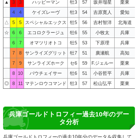
▲
3
3
ハッピーマン
牡3
57
坂井瑠星
栗東
4
4
ケイズレーヴ
牡3
54
吉原寛人
愛知
△
5
5
スペシャルエックス
牡5
56
吉村智洋
北海道
☆
6
6
エコロクラージュ
牡6
55
小牧太
兵庫
6
7
オマツリオトコ
牡5
53
下原理
兵庫
7
8
サンライズグリット
牡7
51
廣瀬航
高知
7
9
サンライズホーク
セ6
59
F.ジェルー
栗東
8
10
バウチェイサー
牡6
51
小谷哲平
兵庫
◎
8
11
マテンロウコマンド
牡3
57
松山弘平
栗東
兵庫ゴールドトロフィー過去10年のデー
タ分析
兵庫ゴールドトロフィーの過去10年分のデータを収集して