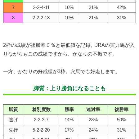
7
2-2-4-11
10%
21%
42%
8
2-2-2-13
10%
21%
31%
2枠の成績が複勝率０％と最低値を記録。JRAの実力馬が入
りながらもこの成績ですから、かなりの不振です。
一方、かなりの好成績が3枠。穴馬でも好走します。
脚質：上り勝負になることも
脚質
着別度数
勝率
連対率
複勝率
逃げ
2-2-3-7
14%
28%
50%
先行
5-2-2-20
17%
24%
31%