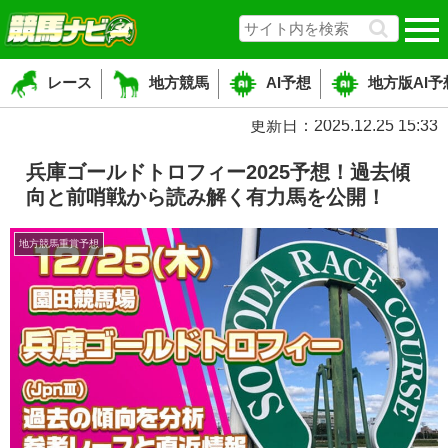
レース
地方競馬
AI予想
地方版AI予
更新日：2025.12.25 15:33
兵庫ゴールドトロフィー2025予想！過去傾
向と前哨戦から読み解く有力馬を公開！
地方競馬重賞予想