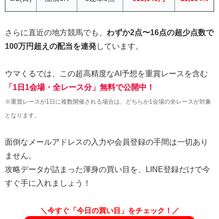
さらに直近の地方競馬でも、
わずか2点〜16点の超少点数で
100万円超えの配当を連発
しています。
ウマくるでは、この超高精度なAI予想を重賞レースを含む
「1日1会場・全レース分」無料で公開中！
※重賞レースが1日に複数開催される場合は、どちらか1会場の全レースが対象
となります。
面倒なメールアドレスの入力や会員登録の手間は一切あり
ません。
攻略データが詰まった渾身の買い目を、LINE登録だけで今
すぐ手に入れましょう！
＼今すぐ「今日の買い目」をチェック！／