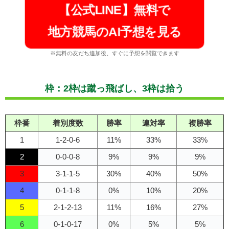
【公式LINE】無料で
地方競馬のAI予想を見る
※無料の友だち追加後、すぐに予想を閲覧できます
枠：2枠は蹴っ飛ばし、3枠は拾う
枠番
着別度数
勝率
連対率
複勝率
1
1-2-0-6
11%
33%
33%
2
0-0-0-8
9%
9%
9%
3
3-1-1-5
30%
40%
50%
4
0-1-1-8
0%
10%
20%
5
2-1-2-13
11%
16%
27%
6
0-1-0-17
0%
5%
5%