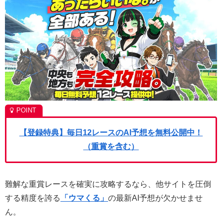
【登録特典】毎日12レースのAI予想を無料公開中！
（重賞を含む）
難解な重賞レースを確実に攻略するなら、他サイトを圧倒
する精度を誇る
「ウマくる」
の最新AI予想が欠かせませ
ん。