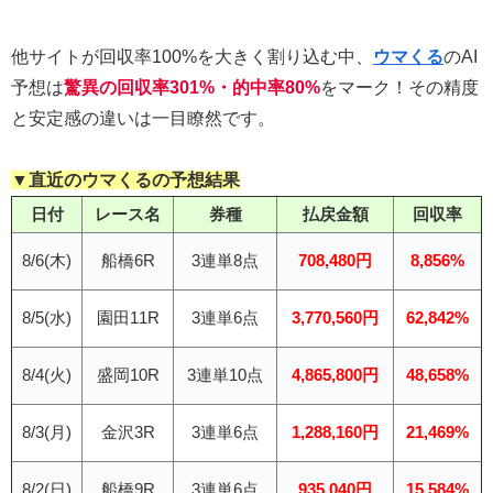
他サイトが回収率100%を大きく割り込む中、
ウマくる
のAI
予想は
驚異の回収率301%・的中率80%
をマーク！その精度
と安定感の違いは一目瞭然です。
▼直近のウマくるの予想結果
日付
レース名
券種
払戻金額
回収率
8/6(木)
船橋6R
3連単8点
708,480円
8,856%
8/5(水)
園田11R
3連単6点
3,770,560円
62,842%
8/4(火)
盛岡10R
3連単10点
4,865,800円
48,658%
8/3(月)
金沢3R
3連単6点
1,288,160円
21,469%
8/2(日)
船橋9R
3連単6点
935,040円
15,584%