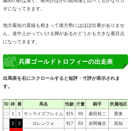
園田の砂は深く、発馬がほかの競馬場と比べてもかなりカ
ギになってきます。
地方最短の直線も相まって後方勢にはほぼ出番がありませ
ん。道中上がっていける脚があるかどうかも大きな着目点
になってきます。
兵庫ゴールドトロフィーの出走表
出馬表を右にスクロールすると短評・寸評が表示されま
す。
印
枠
番
馬名
性齢
斤量
騎手
所属地区
〇
1
1
サンライズフレイム
牡5
59
菱田裕二
栗東
2
2
ロレンツォ
牡7
53
赤岡修次
高知