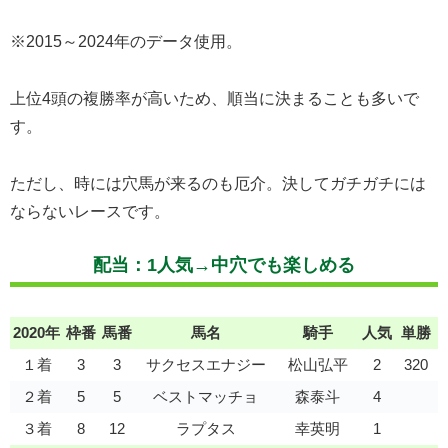
※2015～2024年のデータ使用。
上位4頭の複勝率が高いため、順当に決まることも多いで
す。
ただし、時には穴馬が来るのも厄介。決してガチガチには
ならないレースです。
配当：1人気→中穴でも楽しめる
2020年
枠番
馬番
馬名
騎手
人気
単勝
１着
3
3
サクセスエナジー
松山弘平
2
320
２着
5
5
ベストマッチョ
森泰斗
4
３着
8
12
ラプタス
幸英明
1