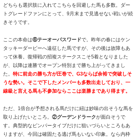
どちらも選択肢に入れてこちらを回避した馬も多数。ダー
トグレードファンにとって、9月末まで見逃せない戦いが続
きそうです。
ここの本命は
⑥テーオーパスワード
で。昨年の春にはケン
タッキーダービーへ遠征した馬ですが、その後は故障もあ
って休養。復帰戦の招複ステークスこそ5着となりました
が、以降は連勝でオープン特別まで勝ち上がってきまし
た。
特に前走の勝ち方が圧巻で、G3ならば余裕で突破しそ
うな勢い。そこで
下したメンバーも多数出走しており、一
線級と言える馬も不参加ならここは楽勝まであり得ます。
ただ、1倍台が予想される馬だけに紐は妙味の出そうな馬を
取り上げたいところ。
②グーデンドラーク
が面白そうで
す。典型的なピンパータイプだけに狙いづらいところもあ
りますが、今回は確固たる逃げ馬もいない印象。なら内枠