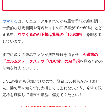
ウマくる
は、リニューアルされてから重賞予想が絶好調！
一般的な競馬新聞や有名サイトの回収率が10〜60%にとど
まる中、
ウマくるのAI予想は驚異の「10,929%」
を叩き出
しています。
すでに多くの競馬ファンが無料登録を済ませ、
今週末の
「エルムステークス」や「CBC賞」のAI予想
を見るための
準備を終えています。
LINEの友だち追加だけなので、登録は30秒もかかりませ
ん。勝ち馬を知らずに大損してしまわないよう、今すぐ限
定枠を確保して週末の爆益に備えてください！