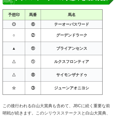
予想印
馬番
馬名
◎
⑥
テーオーパスワード
○
②
グーデンドラーク
▲
⑪
ブライアンセンス
△
①
ルクスフロンティア
△
⑧
サイモンザナドゥ
☆
③
ジューンアオニヨシ
この後行われる白山大賞典も含めて、JBCに続く重要な前
哨戦が続きます。このシリウスステークスと白山大賞典、