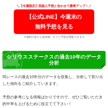
＼【今週限定】芸能人予想と合わせて勝率アップ！／
【公式LINE】今週末の
無料予想を見る
※無料の友だち追加後、すぐに予想を閲覧できます
シリウスステークスの過去10年のデータ
分析
同レースの過去10年分のデータを収集し、分析して割り出
した傾向をご紹介していきます。
予想の参考になる情報ばかりですので、ぜひご覧いただき
的中率を上げるために役立てて下さい！