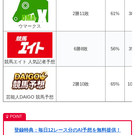
2勝11敗
61%
38
ウマークス
6勝8敗
56%
39
競馬エイト 人気記者予想
2勝10敗
65%
10
芸能人DAIGO 競馬予想
登録特典：毎日12レース分のAI予想を無料提供！