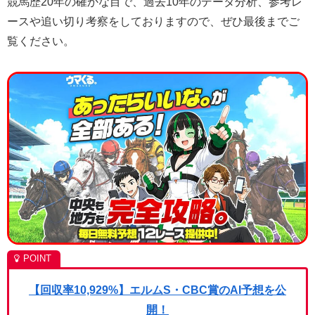
競馬歴20年の確かな目で、過去10年のデータ分析、参考レ
ースや追い切り考察をしておりますので、ぜひ最後までご
覧ください。
【回収率10,929%】エルムS・CBC賞のAI予想を公
開！