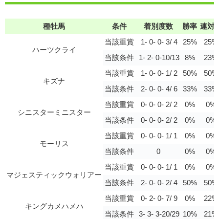
種牡馬
条件
着別度数
勝率
連対
当該重賞
1- 0- 0- 3/ 4
25%
25%
ハーツクライ
当該条件
1- 2- 0-10/13
8%
23%
当該重賞
1- 0- 0- 1/ 2
50%
50%
キズナ
当該条件
2- 0- 0- 4/ 6
33%
33%
当該重賞
0- 0- 0- 2/ 2
0%
0%
シニスターミニスター
当該条件
0- 0- 0- 2/ 2
0%
0%
当該重賞
0- 0- 0- 1/ 1
0%
0%
モーリス
当該条件
0
0%
0%
当該重賞
0- 0- 0- 1/ 1
0%
0%
マジェスティックウォリアー
当該条件
2- 0- 0- 2/ 4
50%
50%
当該重賞
0- 2- 0- 7/ 9
0%
22%
キングカメハメハ
当該条件
3- 3- 3-20/29
10%
21%