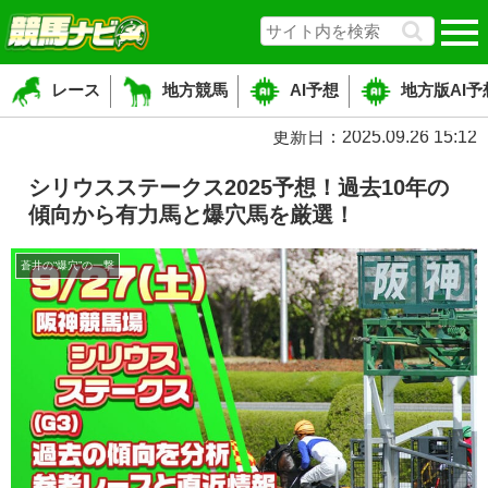
レース
地方競馬
AI予想
地方版AI予
更新日：2025.09.26 15:12
シリウスステークス2025予想！過去10年の
傾向から有力馬と爆穴馬を厳選！
蒼井の“爆穴”の一撃