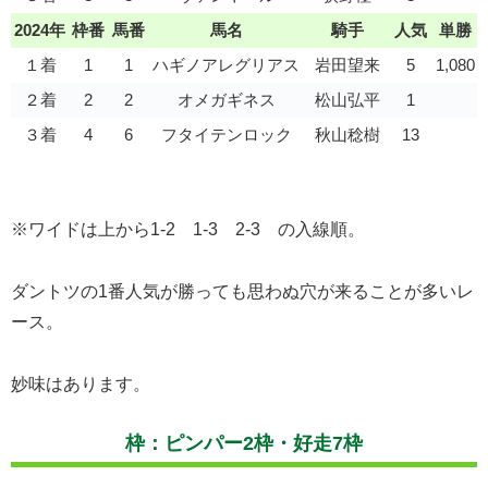
2024年
枠番
馬番
馬名
騎手
人気
単勝
１着
1
1
ハギノアレグリアス
岩田望来
5
1,080
２着
2
2
オメガギネス
松山弘平
1
３着
4
6
フタイテンロック
秋山稔樹
13
※ワイドは上から1-2 1-3 2-3 の入線順。
ダントツの1番人気が勝っても思わぬ穴が来ることが多いレ
ース。
妙味はあります。
枠：ピンパー2枠・好走7枠