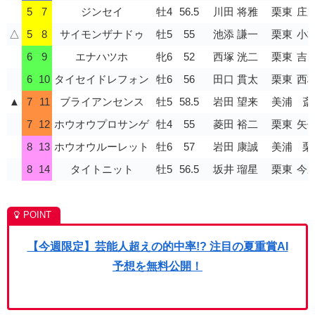
5
7
ジンセイ
牡4
56.5
川田 将雅
栗東
庄野
△
5
8
サイモンザナドゥ
牡5
55
池添 謙一
栗東
小林
6
9
エナハツホ
牝6
52
西塚 洸二
栗東
吉田
6
10
タイセイドレフォン
牡6
56
田口 貫太
栗東
西村
▲
7
11
ブライアンセンス
牡5
58.5
岩田 望来
美浦
斎
7
12
ホウオウプロサンゲ
牡4
55
菱田 裕二
栗東
矢作
8
13
ホウオウルーレット
牡6
57
岩田 康誠
美浦
栗
8
14
タイトニット
牡5
56.5
坂井 瑠星
栗東
今野
【今週限定】芸能人超えの的中率!? 注目の夏重賞AI
予想を無料公開！