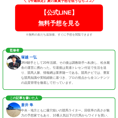
＼【今週限定】夏の重賞予想を狙うならココ／
【公式LINE】
無料予想を見る
※無料の友だち追加後、すぐに予想を閲覧できます
監修者
塚越 一弘
JRA騎手として20年活躍。その後は調教助手へ転身し、松永厩
舎の運営に携わった。引退後は美浦トレセン付近で生活を送
り、競馬人脈、情報網は業界随一である。競馬ナビでは、豊富
な競馬知識や実戦経験に基づき、プロの視点から全コンテンツ
の品質管理を徹底して行っています。
この記事を書いた人
蒼井 隼
中央・地方ともに爆穴狙いの競馬ライター。回収率の高さが魅
力の予想家でもあり、10番人気以下の穴馬からワイドを買い、