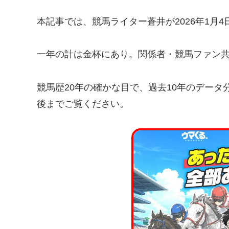
本記事では、競馬ライター蒼井が2026年1月4
一年の計は金杯にあり。関係者・競馬ファン
競馬歴20年の確かな目で、過去10年のデー
後までご覧ください。