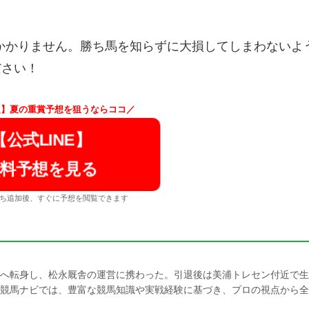
もかかりません。勝ち馬を知らずに大損してしまわないよ
ださい！
定】夏の重賞予想を狙うならココ／
【公式LINE】
無料予想を見る
ち追加後、すぐに予想を閲覧できます
助手へ転身し、松永厩舎の運営に携わった。引退後は美浦トレセン付近で
。競馬ナビでは、豊富な競馬知識や実戦経験に基づき、プロの視点から
。