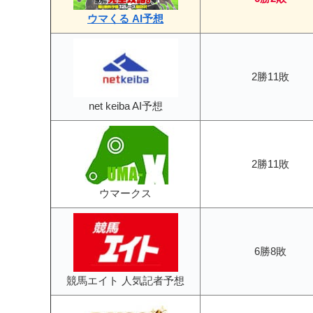
ウマくる AI予想
2勝11敗
net keiba AI予想
2勝11敗
ウマークス
6勝8敗
競馬エイト 人気記者予想