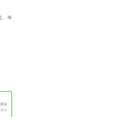
う、今
生活を
全コン