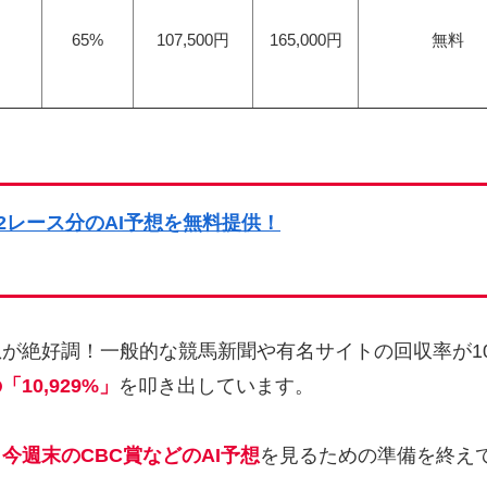
65%
107,500円
165,000円
無料
2レース分のAI予想を無料提供！
が絶好調！一般的な競馬新聞や有名サイトの回収率が1
10,929%」
を叩き出しています。
、
今週末のCBC賞などのAI予想
を見るための準備を終え