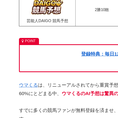
2勝10敗
芸能人DAIGO 競馬予想
登録特典：毎日1
ウマくる
は、リニューアルされてから重賞予想
60%にとどまる中、
ウマくるのAI予想は驚異の「
すでに多くの競馬ファンが無料登録を済ませ