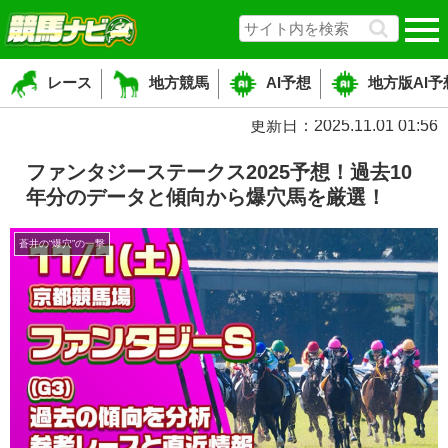
レース
地方競馬
AI予想
地方版AI予
更新日：2025.11.01 01:56
ファンタジーステークス2025予想！過去10
年分のデータと傾向から爆穴馬を厳選！
蒼井の“爆穴”の一撃