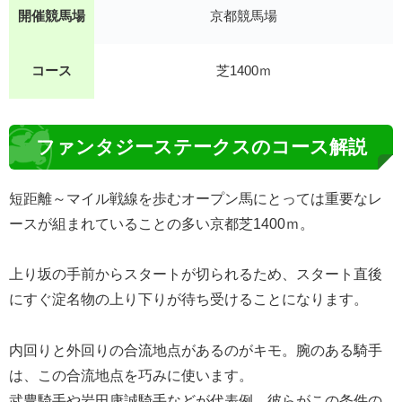
開催競馬場
京都競馬場
コース
芝1400ｍ
ファンタジーステークスのコース解説
短距離～マイル戦線を歩むオープン馬にとっては重要なレ
ースが組まれていることの多い京都芝1400ｍ。
上り坂の手前からスタートが切られるため、スタート直後
にすぐ淀名物の上り下りが待ち受けることになります。
内回りと外回りの合流地点があるのがキモ。腕のある騎手
は、この合流地点を巧みに使います。
武豊騎手や岩田康誠騎手などが代表例。彼らがこの条件の