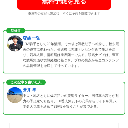
無料予想を見る
※無料の友だち追加後、すぐに予想を閲覧できます
監修者
塚越 一弘
JRA騎手として20年活躍。その後は調教助手へ転身し、松永厩
舎の運営に携わった。引退後は美浦トレセン付近で生活を送
り、競馬人脈、情報網は業界随一である。競馬ナビでは、豊富
な競馬知識や実戦経験に基づき、プロの視点から全コンテンツ
の品質管理を徹底して行っています。
この記事を書いた人
蒼井 隼
中央・地方ともに爆穴狙いの競馬ライター。回収率の高さが魅
力の予想家でもあり、10番人気以下の穴馬からワイドを買い、
本命人気馬を絡めて3連複を買うことが常である。