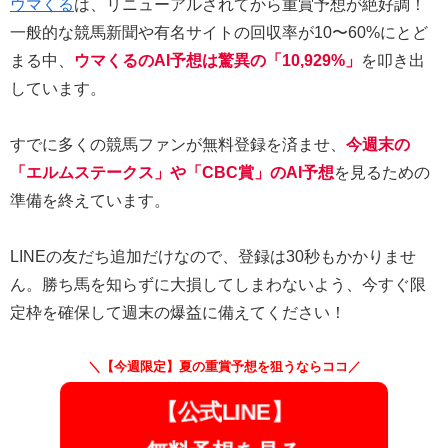
ウマくる
は、リニューアルされてから重賞予想が絶好調！
一般的な競馬新聞や有名サイトの回収率が10〜60%にとど
まる中、
ウマくるのAI予想は驚異の「10,929%」
を叩き出
しています。
すでに多くの競馬ファンが無料登録を済ませ、
今週末の
「エルムステークス」や「CBC賞」のAI予想
を見るための
準備を終えています。
LINEの友だち追加だけなので、登録は30秒もかかりませ
ん。勝ち馬を知らずに大損してしまわないよう、今すぐ限
定枠を確保して週末の爆益に備えてください！
＼【今週限定】夏の重賞予想を狙うならココ／
【公式LINE】