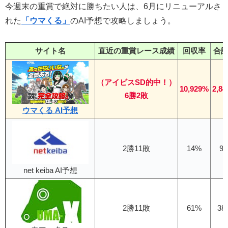
今週末の重賞で絶対に勝ちたい人は、6月にリニューアルさ
れた
「ウマくる」
のAI予想で攻略しましょう。
サイト名
直近の重賞レース成績
回収率
合
（アイビスSD的中！）
10,929%
2,8
6勝2敗
ウマくる AI予想
2勝11敗
14%
9,
net keiba AI予想
2勝11敗
61%
38