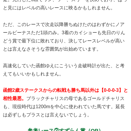
と見にはレベルの高いレースに映るかもしれません。
ただ、このレースで次走以降勝ちぬけたのはわずかにノア
ールビーナスただ1頭のみ。3着のカイショーも先日のりん
どう賞で最下位に敗れており、決してレースレベルが高い
とは言えなさそうな雰囲気が出始めています。
高速化していた函館ゆえにこういう走破時計が出た、と考
えてもいいかもしれません。
函館2歳ステークスからの転戦も勝ち馬以外は【0-0-0-3】と
相性最悪。
ブラックチャリスの母であるゴールドチャリス
も、現役時代は1200mを中心に使われていた馬です。延長
は必ずしもプラスとは言えないでしょう。
参考レース②すずらん賞（OP）