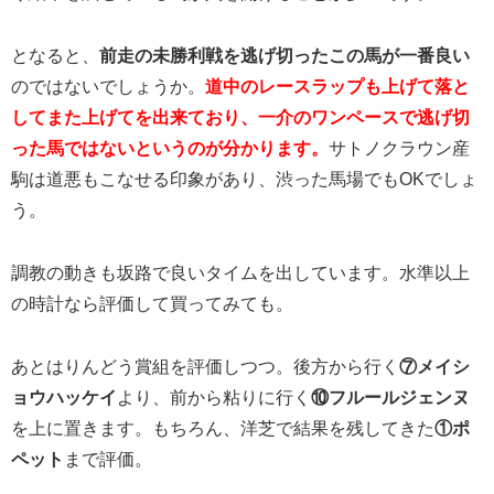
となると、
前走の未勝利戦を逃げ切ったこの馬が一番良い
のではないでしょうか。
道中のレースラップも上げて落と
してまた上げてを出来ており、一介のワンペースで逃げ切
った馬ではないというのが分かります。
サトノクラウン産
駒は道悪もこなせる印象があり、渋った馬場でもOKでしょ
う。
調教の動きも坂路で良いタイムを出しています。水準以上
の時計なら評価して買ってみても。
あとはりんどう賞組を評価しつつ。後方から行く
⑦メイシ
ョウハッケイ
より、前から粘りに行く
⑩フルールジェンヌ
を上に置きます。もちろん、洋芝で結果を残してきた
①ポ
ペット
まで評価。