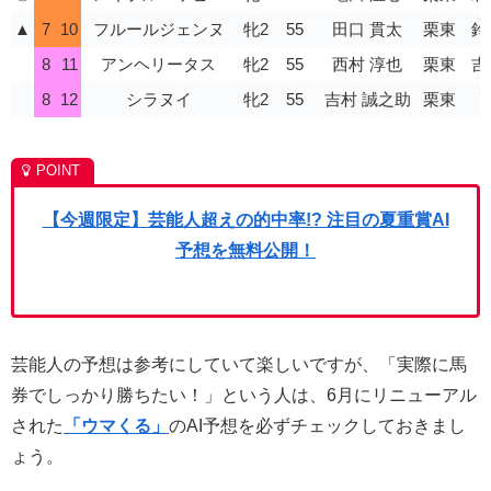
▲
7
10
フルールジェンヌ
牝2
55
田口 貫太
栗東
鈴
8
11
アンヘリータス
牝2
55
西村 淳也
栗東
吉
8
12
シラヌイ
牝2
55
吉村 誠之助
栗東
【今週限定】芸能人超えの的中率!? 注目の夏重賞AI
予想を無料公開！
芸能人の予想は参考にしていて楽しいですが、「実際に馬
券でしっかり勝ちたい！」という人は、6月にリニューアル
された
「ウマくる」
のAI予想を必ずチェックしておきまし
ょう。