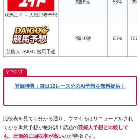
6勝8敗
56%
39,
競馬エイト 人気記者予想
2勝10敗
65%
107
芸能人DAIGO 競馬予想
登録特典：毎日12レース分のAI予想を無料提供！
比較表を見ても分かる通り、ウマくるはリニューアルされ
てから重賞予想が絶好調！話題の
芸能人予想と比較して
も、圧倒的に回収率が高い
のが特徴です。