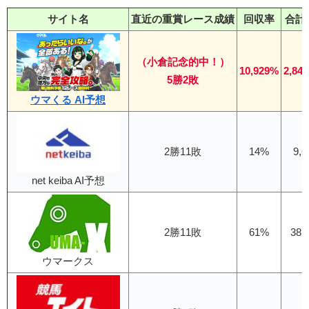
サイト名
直近の重賞レース成績
回収率
合計
（小倉記念的中！）
10,929%
2,84
5勝2敗
ウマくる AI予想
2勝11敗
14%
9,
net keiba AI予想
2勝11敗
61%
38,
ウマークス