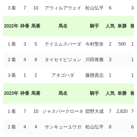
３着
7
10
アウィルアウェイ
松山弘平
6
38
2022年
枠番
馬番
馬名
騎手
人気
単勝
複
１着
3
5
テイエムスパーダ
今村聖奈
2
500
19
２着
4
8
タイセイビジョン
川田将雅
3
17
３着
1
2
アネゴハダ
藤懸貴志
1
16
2023年
枠番
馬番
馬名
騎手
人気
単勝
複
１着
7
10
ジャスパークローネ
団野大成
7
2,820
74
２着
4
4
サンキューユウガ
松山弘平
8
62