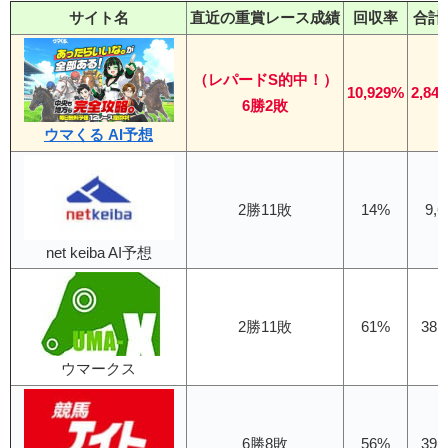
サイト名
直近の重賞レース成績
回収率
合計
（レパードS的中！）
10,929%
2,84
6勝2敗
ウマくる AI予想
2勝11敗
14%
9,
net keiba AI予想
2勝11敗
61%
38,
ウマークス
6勝8敗
56%
39,