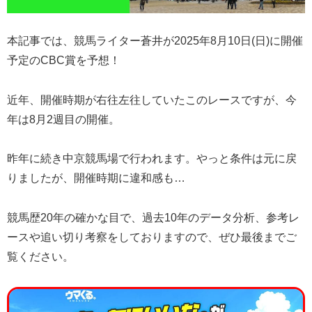
本記事では、競馬ライター蒼井が2025年8月10日(日)に開催
予定のCBC賞を予想！
近年、開催時期が右往左往していたこのレースですが、今
年は8月2週目の開催。
昨年に続き中京競馬場で行われます。やっと条件は元に戻
りましたが、開催時期に違和感も…
競馬歴20年の確かな目で、過去10年のデータ分析、参考レ
ースや追い切り考察をしておりますので、ぜひ最後までご
覧ください。