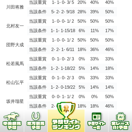
当該重賞
1- 1- 0- 3/ 5
20%
40%
40%
川田将雅
当該条件
5- 2- 2- 9/18
28%
39%
50%
当該重賞
1- 0- 0- 1/ 2
50%
50%
50%
北村友一
当該条件
1- 1- 1-15/18
6%
11%
17%
当該重賞
1- 0- 0- 1/ 2
50%
50%
50%
団野大成
当該条件
2- 2- 1- 6/11
18%
36%
46%
当該重賞
0- 1- 0- 2/ 3
0%
33%
33%
松若風馬
当該条件
1- 2- 1-18/22
5%
14%
18%
当該重賞
0- 1- 0- 2/ 3
0%
33%
33%
松山弘平
当該条件
1- 2- 0-19/22
5%
14%
14%
当該重賞
0- 0- 1- 1/ 2
0%
0%
50%
坂井瑠星
当該条件
2- 0- 3- 6/11
18%
18%
46%
当該重賞
0- 0- 0- 1/ 1
0%
0%
0%
吉村誠之助
当該条件
0- 0- 0- 1/ 1
0%
0%
0%