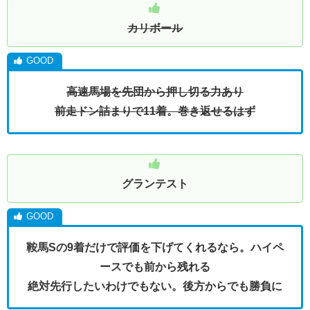
カリボール
高速馬場を先団から押し切る力あり
前走ドン詰まりで11着。巻き返せるはず
グランテスト
鞍馬Sの9着だけで評価を下げてくれるなら。ハイペ
ースでも前から残れる
絶対先行したいわけでもない。後方からでも勝負に