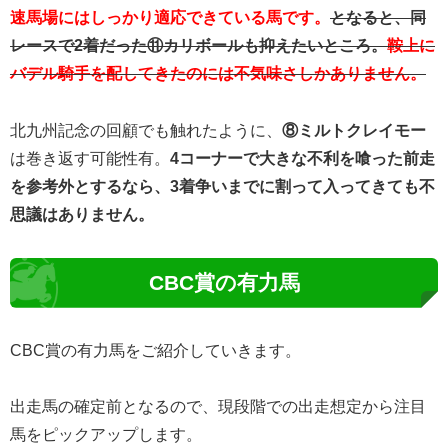
速馬場にはしっかり適応できている馬です。
となると、同
レースで2着だった⑪カリボールも抑えたいところ。
鞍上に
バデル騎手を配してきたのには不気味さしかありません。
北九州記念の回顧でも触れたように、
⑧ミルトクレイモー
は巻き返す可能性有。
4コーナーで大きな不利を喰った前走
を参考外とするなら、3着争いまでに割って入ってきても不
思議はありません。
CBC賞の有力馬
CBC賞の有力馬をご紹介していきます。
出走馬の確定前となるので、現段階での出走想定から注目
馬をピックアップします。