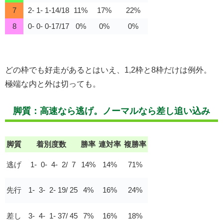
7
2- 1- 1-14/18
11%
17%
22%
8
0- 0- 0-17/17
0%
0%
0%
どの枠でも好走があるとはいえ、1,2枠と8枠だけは例外。
極端な内と外は切っても。
脚質：高速なら逃げ。ノーマルなら差し追い込み
脚質
着別度数
勝率
連対率
複勝率
逃げ
1- 0- 4- 2/ 7
14%
14%
71%
先行
1- 3- 2- 19/ 25
4%
16%
24%
差し
3- 4- 1- 37/ 45
7%
16%
18%