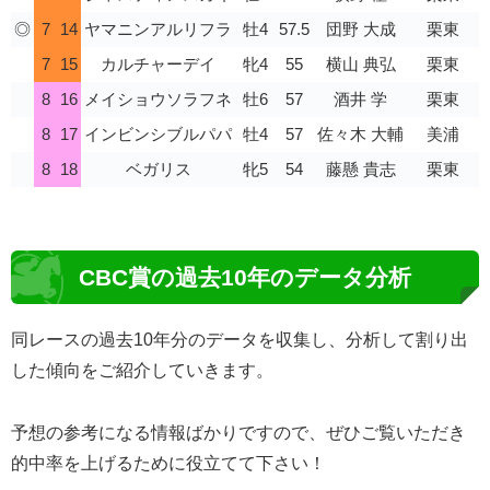
◎
7
14
ヤマニンアルリフラ
牡4
57.5
団野 大成
栗東
7
15
カルチャーデイ
牝4
55
横山 典弘
栗東
8
16
メイショウソラフネ
牡6
57
酒井 学
栗東
8
17
インビンシブルパパ
牡4
57
佐々木 大輔
美浦
8
18
ベガリス
牝5
54
藤懸 貴志
栗東
CBC賞の過去10年のデータ分析
同レースの過去10年分のデータを収集し、分析して割り出
した傾向をご紹介していきます。
予想の参考になる情報ばかりですので、ぜひご覧いただき
的中率を上げるために役立てて下さい！