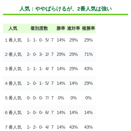
人気：ややばらけるが、2番人気は強い
人気
着別度数
勝率
連対率
複勝率
１番人気
1- 1- 0- 5/ 7
14%
29%
29%
２番人気
2- 0- 3- 2/ 7
29%
29%
71%
３番人気
1- 1- 1- 4/ 7
14%
29%
43%
４番人気
1- 0- 1- 5/ 7
14%
14%
29%
５番人気
0- 0- 0- 7/ 7
0%
0%
0%
６番人気
1- 0- 0- 6/ 7
14%
14%
14%
７番人気
1- 2- 0- 4/ 7
14%
43%
43%