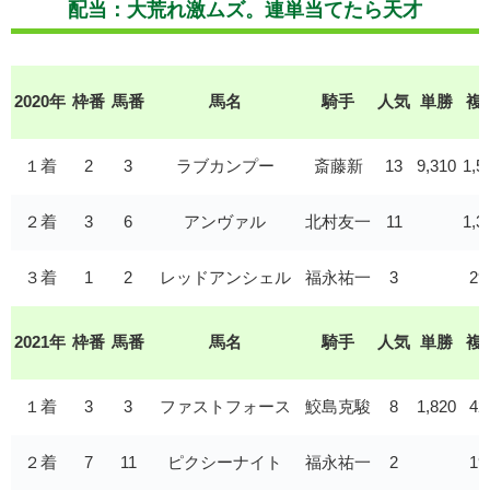
配当：大荒れ激ムズ。連単当てたら天才
2020年
枠番
馬番
馬名
騎手
人気
単勝
複
１着
2
3
ラブカンプー
斎藤新
13
9,310
1,5
２着
3
6
アンヴァル
北村友一
11
1,3
３着
1
2
レッドアンシェル
福永祐一
3
29
2021年
枠番
馬番
馬名
騎手
人気
単勝
複
１着
3
3
ファストフォース
鮫島克駿
8
1,820
42
２着
7
11
ピクシーナイト
福永祐一
2
19