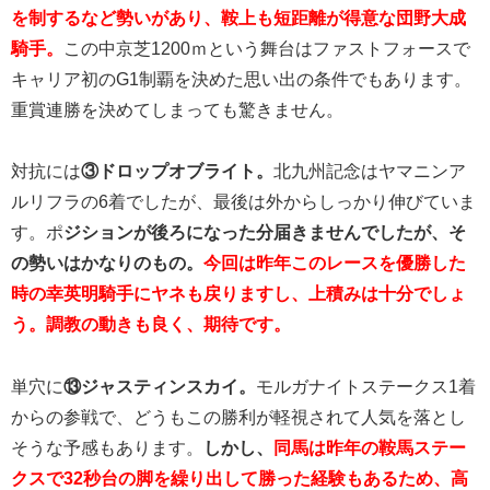
を制するなど勢いがあり、鞍上も短距離が得意な団野大成
騎手。
この中京芝1200ｍという舞台はファストフォースで
キャリア初のG1制覇を決めた思い出の条件でもあります。
重賞連勝を決めてしまっても驚きません。
対抗には
③ドロップオブライト。
北九州記念はヤマニンア
ルリフラの6着でしたが、最後は外からしっかり伸びていま
す。ポ
ジションが後ろになった分届きませんでしたが、そ
の勢いはかなりのもの。
今回は昨年このレースを優勝した
時の幸英明騎手にヤネも戻りますし、上積みは十分でしょ
う。調教の動きも良く、期待です。
単穴に
⑬ジャスティンスカイ。
モルガナイトステークス1着
からの参戦で、どうもこの勝利が軽視されて人気を落とし
そうな予感もあります。
しかし、
同馬は昨年の鞍馬ステー
クスで32秒台の脚を繰り出して勝った経験もあるため、高