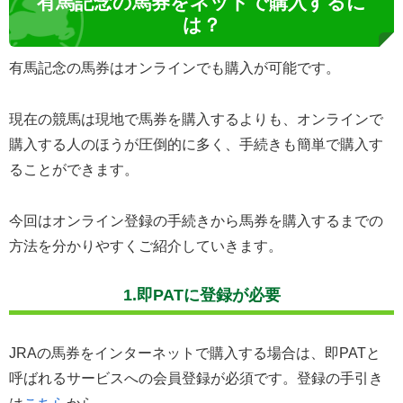
有馬記念の馬券をネットで購入するに
は？
有馬記念の馬券はオンラインでも購入が可能です。
現在の競馬は現地で馬券を購入するよりも、オンラインで
購入する人のほうが圧倒的に多く、手続きも簡単で購入す
ることができます。
今回はオンライン登録の手続きから馬券を購入するまでの
方法を分かりやすくご紹介していきます。
1.即PATに登録が必要
JRAの馬券をインターネットで購入する場合は、即PATと
呼ばれるサービスへの会員登録が必須です。登録の手引き