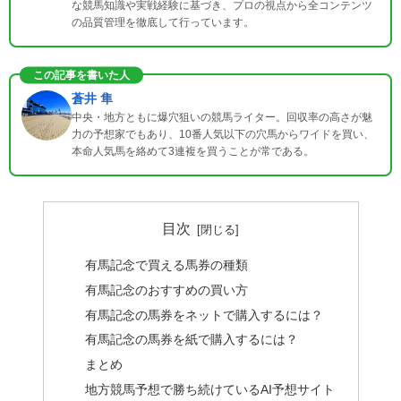
な競馬知識や実戦経験に基づき、プロの視点から全コンテンツ
の品質管理を徹底して行っています。
この記事を書いた人
蒼井 隼
中央・地方ともに爆穴狙いの競馬ライター。回収率の高さが魅
力の予想家でもあり、10番人気以下の穴馬からワイドを買い、
本命人気馬を絡めて3連複を買うことが常である。
目次
有馬記念で買える馬券の種類
有馬記念のおすすめの買い方
有馬記念の馬券をネットで購入するには？
有馬記念の馬券を紙で購入するには？
まとめ
地方競馬予想で勝ち続けているAI予想サイト