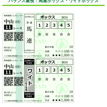
バランス重視：馬連ボックス・ワイドボックス