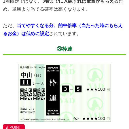
1着限定ではなく、
3着までに入線すれば配当がもらえる
た
め、単勝より当てる確率は高くなります。
ただ、
当てやすくなる分、的中倍率（当たった時にもらえ
るお金）
は低めに設定
されています。
③枠連