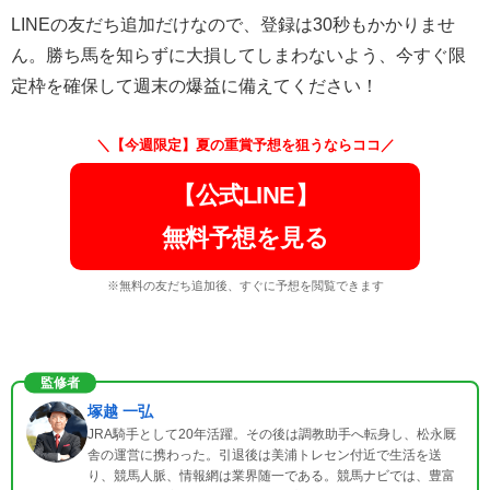
LINEの友だち追加だけなので、登録は30秒もかかりませ
ん。勝ち馬を知らずに大損してしまわないよう、今すぐ限
定枠を確保して週末の爆益に備えてください！
＼【今週限定】夏の重賞予想を狙うならココ／
【公式LINE】
無料予想を見る
※無料の友だち追加後、すぐに予想を閲覧できます
監修者
塚越 一弘
JRA騎手として20年活躍。その後は調教助手へ転身し、松永厩
舎の運営に携わった。引退後は美浦トレセン付近で生活を送
り、競馬人脈、情報網は業界随一である。競馬ナビでは、豊富