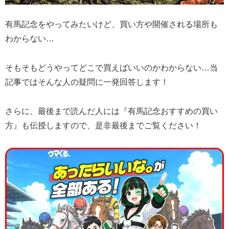
有馬記念をやってみたいけど、買い方や開催される場所も
わからない…
そもそもどうやってどこで買えばいいのかわからない…当
記事ではそんな人の疑問に一発回答します！
さらに、最後まで読んだ人には『有馬記念おすすめの買い
方』も伝授しますので、是非最後までご覧ください！