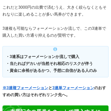
これだと3000円の出費で済むうえ、大きく絞らなくともそ
れなりに楽しめることが多い馬券ができます。
3連複も可能ならフォーメーションか流しで、この3連単で
購入した買い方通り抑えるのが賢明です。
・3連系はフォーメーションか流しで購入
・当たればデカいが当然それ相応のリスクが伴う
・資金に余裕があるかつ、予想に自信がある人のみ
※3連複フォーメーション
と
3連単フォーメーション
のおす
すめの買い方はそれぞれリンク先へ。