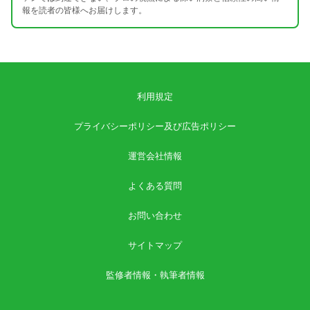
報を読者の皆様へお届けします。
利用規定
プライバシーポリシー及び広告ポリシー
運営会社情報
よくある質問
お問い合わせ
サイトマップ
監修者情報・執筆者情報