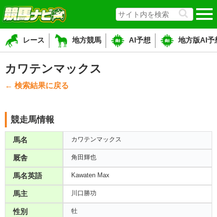
レース
地方競馬
AI予想
地方版AI予
カワテンマックス
← 検索結果に戻る
競走馬情報
カワテンマックス
馬名
角田輝也
厩舎
Kawaten Max
馬名英語
川口勝功
馬主
牡
性別