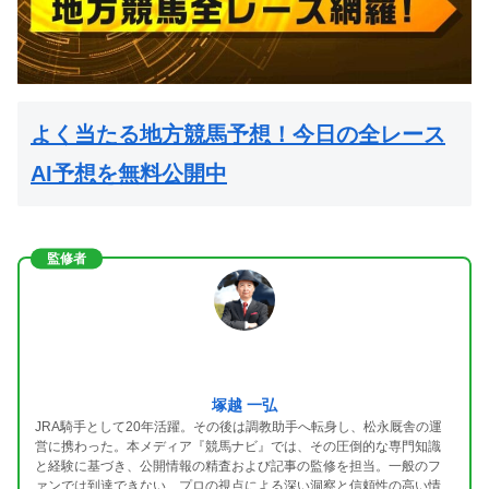
【元JRA騎手監修】競馬予想サイトおすす
よく当たる地方競馬予想！今日の全レース
競馬AI予想を全レース無料公開！よく当た
馬券の上手な買い方やコツを解説！初心者
競馬で当たらない人の特徴は共通してい
穴馬の見つけ方を徹底解説！高配当を狙う
【完全無料】登録不要で全レース競馬予想
WIN5のランダム予想は当たった人はいる？
めランキング！｜2026年8...
AI予想を無料公開中
る指数と買い目で中央競馬を攻...
でも勝てるおすすめの買い方を解...
た！つまらない競馬を一転しよう
ための予想ポイントと注意点
が見れる！おすすめサイト5選
SNSなどを徹底調査
監修者
塚越 一弘
JRA騎手として20年活躍。その後は調教助手へ転身し、松永厩舎の運
営に携わった。本メディア『競馬ナビ』では、その圧倒的な専門知識
と経験に基づき、公開情報の精査および記事の監修を担当。一般のフ
ァンでは到達できない、プロの視点による深い洞察と信頼性の高い情