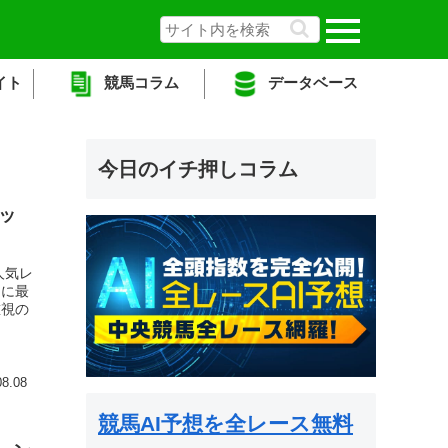
イト
競馬コラム
データベース
今日のイチ押しコラム
ッ
人気レ
アに最
重視の
08.08
【元JRA騎手監修】競馬予
よく当たる地方競馬予想！
競馬AI予想を全レース無料
馬券の上手な買い方やコツ
競馬で当たらない人の特徴
穴馬の見つけ方を徹底解
【完全無料】登録不要で全
WIN5のランダム予想は当