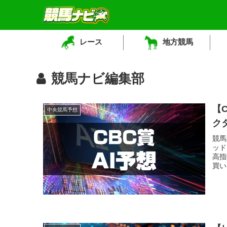
レース
地方競馬
競馬ナビ編集部
【
中央競馬予想
ク
競馬
ッド
高指
買い