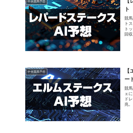
【
中央競馬予想
ト
競馬
トス
トッ
回収
配当
【
中央競馬予想
ー
競馬
ェに
ドレ
兆。