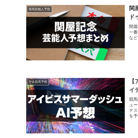
関
競馬芸能人予想
ド
関屋
一番
など
【
中央競馬予想
イ
競馬
ュー
テス
を予
を目