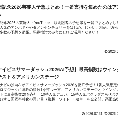
屋記念2026芸能人予想まとめ！一番支持を集めたのはア
ゥ
記念2026の芸能人・YouTuber・競馬記者の予想印を一覧でまとめまし
人気のアンパドゥやダノンセンチュリーをはじめ、じゃい、粗品、徳光
多数の予想を網羅。馬券検討の参考にぜひご活用ください！
2026.
アイビスサマーダッシュ2026AI予想】最高指数はウイン
テスト＆アメリカンステージ
ナビの独自AIがアイビスサマーダッシュ2026を徹底予想！1番人気想定
ロマジックに危険の指数1を打つ一方、アメリカンステージとウイング
トに最高指数20を点灯！10番人気デュガ、15番人気バグラダスら伏兵
兆する回収率特化の買い目（複勝・ワイド・3連単）を全公開。高配当
指しましょう！
2026.07.31
2026.