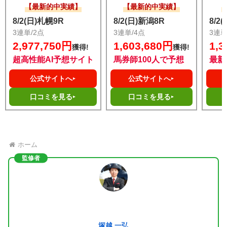
【最新的中実績】
【最新的中実績】
8/2(日)札幌9R
8/2(日)新潟8R
8/2
3連単/2点
3連単/4点
3連単
2,977,750円
1,603,680円
1,
獲得!
獲得!
超高性能AI予想サイト
馬券師100人で予想
最新
公式サイトへ
公式サイトへ
口コミを見る
口コミを見る
ホーム
監修者
塚越 一弘