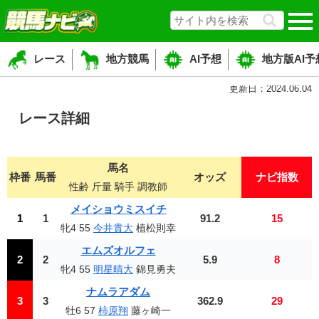
レース
地方競馬
AI予想
地方版AI予
更新日：2024.06.04
レース詳細
馬名
枠番
馬番
オッズ
ナビ指数
性齢 斤量 騎手 調教師
メイショウミスイチ
1
1
91.2
15
牝4 55
今井貴大
植松則幸
エムズオルフェ
2
2
5.9
8
牝4 55
明星晴大
錦見勇夫
ナムラアダム
3
3
362.9
29
牡6 57
柿原翔
藤ヶ崎一