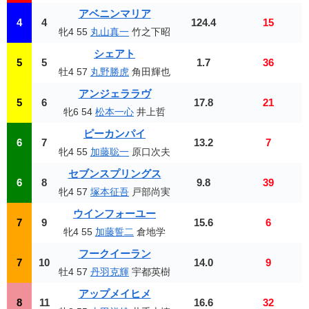
アベニンマリア
4
4
124.4
15
牝4 55
丸山真一
竹之下昭
シェアト
5
5
1.7
36
牡4 57
丸野勝虎
角田輝也
アンジェララヴ
5
6
17.8
21
牝6 54
松本一心
井上哲
ピーカンパイ
6
7
13.2
7
牝4 55
加藤聡一
原口次夫
セブンスプリングス
6
8
9.8
39
牝4 57
塚本征吾
戸部尚実
ウインフォーユー
7
9
15.6
6
牝4 55
加藤誓二
倉地学
フークイーラン
7
10
14.0
9
牡4 57
丹羽克輝
宇都英樹
アップメイヒメ
8
11
16.6
32