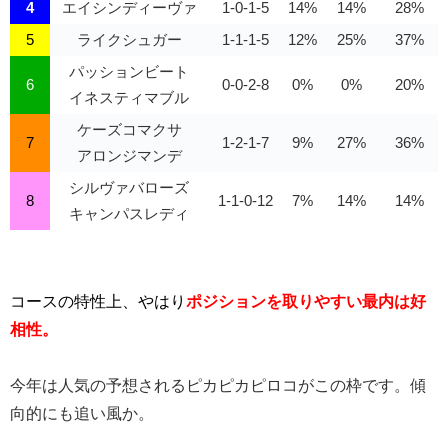
4
エイシンディーヴァ
1-0-1-5
14%
14%
28%
5
ライクシュガー
1-1-1-5
12%
25%
37%
パッションビート
6
0-0-2-8
0%
0%
20%
イネスティマブル
ケーズコマクサ
7
1-2-1-7
9%
27%
36%
アロンジマンデ
シルヴァバローズ
8
1-1-0-12
7%
14%
14%
キャンパスレディ
コースの特性上、やはり
ポジションを取りやすい最内は好
相性。
今年は人気の予想されるピカピカピロコがこの枠です。傾
向的にも追い風か。