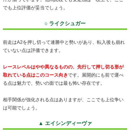
でも上位評価が妥当でしょう。
○ ライクシュガー
前走はA2を押し切って連勝中と勢いがあり、転入後も崩れ
ていない点は評価できます。
レースレベルはやや異なるものの、先行して押し切る形が
取れている点はこのコース向き
です。展開的にも前で運べ
る点は魅力で、勢いの面では最も怖い存在です。
相手関係が強化される点はありますが、ここでも上位争い
は可能でしょう。
▲ エイシンディーヴァ