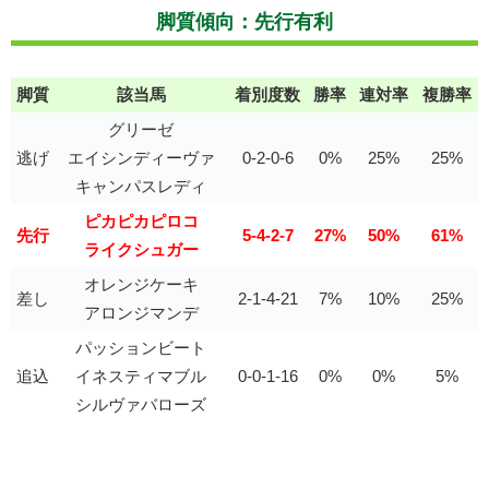
脚質傾向：先行有利
脚質
該当馬
着別度数
勝率
連対率
複勝率
グリーゼ
逃げ
エイシンディーヴァ
0-2-0-6
0%
25%
25%
キャンパスレディ
ピカピカピロコ
先行
5-4-2-7
27%
50%
61%
ライクシュガー
オレンジケーキ
差し
2-1-4-21
7%
10%
25%
アロンジマンデ
パッションビート
追込
イネスティマブル
0-0-1-16
0%
0%
5%
シルヴァバローズ