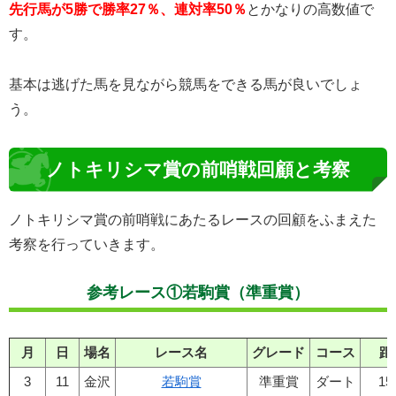
先行馬が5勝で勝率27％、連対率50％
とかなりの高数値で
す。
基本は逃げた馬を見ながら競馬をできる馬が良いでしょ
う。
ノトキリシマ賞の前哨戦回顧と考察
ノトキリシマ賞の前哨戦にあたるレースの回顧をふまえた
考察を行っていきます。
参考レース①若駒賞（準重賞）
月
日
場名
レース名
グレード
コース
距
3
11
金沢
若駒賞
準重賞
ダート
15