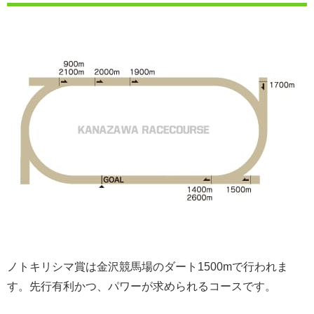
ノトキリシマ賞は金沢競馬場のダート1500mで行われま
す。先行有利かつ、パワーが求められるコースです。