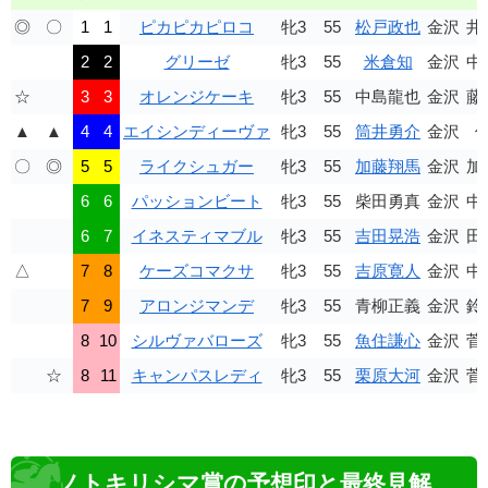
◎
〇
1
1
ピカピカピロコ
牝3
55
松戸政也
金沢
井
2
2
グリーゼ
牝3
55
米倉知
金沢
中
☆
3
3
オレンジケーキ
牝3
55
中島龍也
金沢
藤
▲
▲
4
4
エイシンディーヴァ
牝3
55
筒井勇介
金沢
〇
◎
5
5
ライクシュガー
牝3
55
加藤翔馬
金沢
加
6
6
パッションビート
牝3
55
柴田勇真
金沢
中
6
7
イネスティマブル
牝3
55
吉田晃浩
金沢
田
△
7
8
ケーズコマクサ
牝3
55
吉原寛人
金沢
中
7
9
アロンジマンデ
牝3
55
青柳正義
金沢
鈴
8
10
シルヴァバローズ
牝3
55
魚住謙心
金沢
菅
☆
8
11
キャンパスレディ
牝3
55
栗原大河
金沢
菅
ノトキリシマ賞の予想印と最終見解