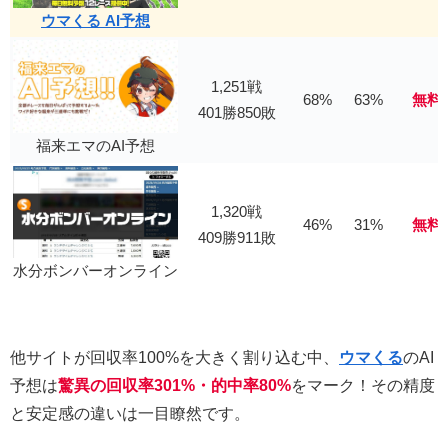
ウマくる AI予想
1,251戦
68%
63%
無料
401勝850敗
福来エマのAI予想
1,320戦
46%
31%
無料
409勝911敗
水分ボンバーオンライン
他サイトが回収率100%を大きく割り込む中、
ウマくる
のAI
予想は
驚異の回収率301%・的中率80%
をマーク！その精度
と安定感の違いは一目瞭然です。