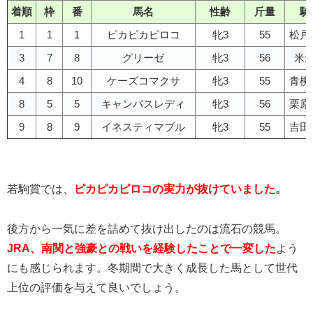
着順
枠
番
馬名
性齢
斤量
騎
1
1
1
ピカピカピロコ
牝3
55
松戸
3
7
8
グリーゼ
牝3
56
米
4
8
10
ケーズコマクサ
牝3
55
青柳
8
5
5
キャンパスレディ
牝3
56
栗原
9
8
9
イネスティマブル
牝3
55
吉田
若駒賞では、
ピカピカピロコの実力が抜けていました。
後方から一気に差を詰めて抜け出したのは流石の競馬。
JRA、南関と強豪との戦いを経験したことで一変した
よう
にも感じられます。冬期間で大きく成長した馬として世代
上位の評価を与えて良いでしょう。