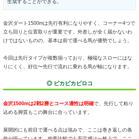
生成することができる。
金沢ダート1500mは先行有利になりやすく、コーナー4つで
立ち回りと位置取りが重要です。外差しが全く届かないわ
けではないものの、基本は前で運べる馬が優勢でしょう。
今回は先行タイプが複数揃っており、極端なスローにはな
りにくく、好位〜先行で流れに乗れる馬が軸になります。
◎ ピカピカピロコ
金沢1500mは2戦2勝とコース適性は明確
で、先行して粘り
込める脚質もこの舞台に合っています。
展開的にも前目で運べる点は強みで、ここは巻き返しの条
件が揃っています。他馬比較でも安定感は一枚上で、ここ