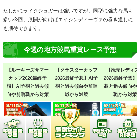
たしかにライクシュガーは強いですが、同型に強力な馬も
多い今回、展開が向けばエイシンディーヴァの巻き返しに
も期待できます。
今週の地方競馬重賞レース予想
【ルーキーズサマー
【クラスターカップ
【読売レディス
カップ2026最終予
2026最終予想】AI予
2026最終予想】A
想】AI予想と過去傾
想と過去傾向や前哨
想と過去傾向や
向や前哨戦から対策
戦から対策
戦から対策
記事を読む
記事を読む
記事を読む