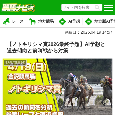
レース
地方競馬
AI予想
地方版AI予
更新日：2026.04.19 14:57
【ノトキリシマ賞2026最終予想】AI予想と
過去傾向と前哨戦から対策
地方競馬重賞予想