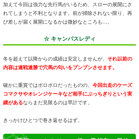
加えて今回は強力な先行馬がいるため、スローの展開にさ
れてしまうと不利となります。前が掃除されない限り、再
び差しが届く展開になるかは微妙なところも…。
☆ キャンパスレディ
冬を超えて以降からの成績は安定しませんが、
それ以前の
内容は連戦連勝で穴馬の匂いをプンプンさせます。
確かに重賞ではボロボロだったものの、
今回出走のケーズ
コマクサやオレンジケーキなど相手にぶっちぎりという実
績がある
ならまだ見限るのは早計です。
きっかけひとつで巻き返せるはず。