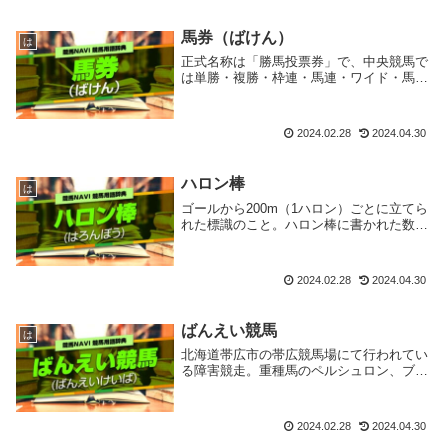
馬券（ばけん）
は
正式名称は「勝馬投票券」で、中央競馬で
は単勝・複勝・枠連・馬連・ワイド・馬
単・3連複・3連単・WIN5（5重勝単勝式）
の9種類が発売されている。地方競馬で
は、WIN5を除く8種類に加えて枠単が発売
2024.02.28
2024.04.30
されており、南関東競馬（大井・川崎・船
橋・浦和）とホッカイドウ競馬（門別）で
はトリプル馬単（指定された3つのレース
ハロン棒
の馬単を全て当てる馬券）も発売されてい
は
る。
ゴールから200m（1ハロン）ごとに立てら
れた標識のこと。ハロン棒に書かれた数字
は残り何百mかを表しており、ハロン棒の
数字が「2」なら残り200m、「4」なら残
り400mとなる。
2024.02.28
2024.04.30
ばんえい競馬
は
北海道帯広市の帯広競馬場にて行われてい
る障害競走。重種馬のペルシュロン、ブル
トンやベルジャン種などを掛け合わせた日
本輓系種と呼ばれる体重800〜1,200kg前後
にもなる大きな馬が、鉄製のソリに重りと
2024.02.28
2024.04.30
騎手を乗せてゴールを目指す。2つの山の